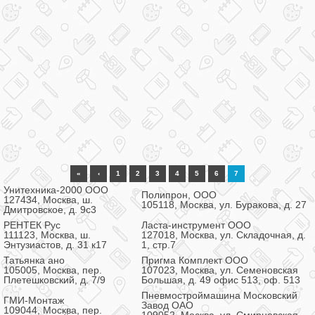
«
‹
1
2
3
4
5
6
7
Унитехника-2000 ООО
Полипрон, ООО
127434, Москва, ш.
105118, Москва, ул. Буракова, д. 27
Дмитровское, д. 9с3
РЕНТЕК Рус
Ласта-инструмент ООО
111123, Москва, ш.
127018, Москва, ул. Складочная, д.
Энтузиастов, д. 31 к17
1, стр.7
Татьянка ано
Пригма Комплект ООО
105005, Москва, пер.
107023, Москва, ул. Семеновская
Плетешковский, д. 7/9
Большая, д. 49 офис 513, оф. 513
Пневмостроймашина Московский
ГМИ-Монтаж
Завод ОАО
109044, Москва, пер.