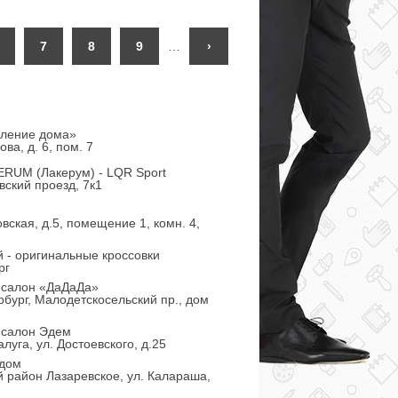
7
8
9
…
›
ление дома»
ова, д. 6, пом. 7
RUM (Лакерум) - LQR Sport
вский проезд, 7к1
вская, д.5, помещение 1, комн. 4,
й - оригинальные кроссовки
рг
 салон «ДаДаДа»
рбург, Малодетскосельский пр., дом
 салон Эдем
алуга, ул. Достоевского, д.25
 дом
й район Лазаревское, ул. Калараша,