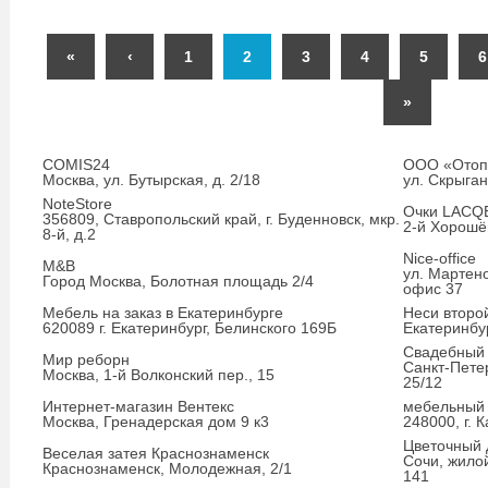
«
‹
1
2
3
4
5
6
»
COMIS24
ООО «Отоп
Москва, ул. Бутырская, д. 2/18
ул. Скрыган
NoteStore
Очки LACQE
356809, Ставропольский край, г. Буденновск, мкр.
2-й Хорошё
8-й, д.2
Nice-office
М&В
ул. Мартено
Город Москва, Болотная площадь 2/4
офис 37
Мебель на заказ в Екатеринбурге
Неси второ
620089 г. Екатеринбург, Белинского 169Б
Екатеринбу
Свадебный
Мир реборн
Санкт-Пете
Москва, 1-й Волконский пер., 15
25/12
Интернет-магазин Вентекс
мебельный
Москва, Гренадерская дом 9 к3
248000, г. К
Цветочный
Веселая затея Краснознаменск
Сочи, жило
Краснознаменск, Молодежная, 2/1
141