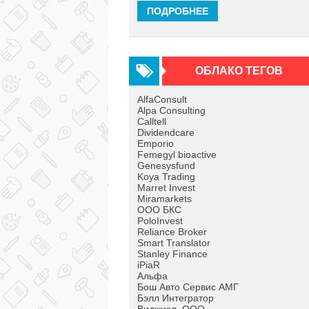
ПОДРОБНЕЕ
ОБЛАКО ТЕГОВ
AlfaConsult
Alpa Consulting
Calltell
Dividendcare
Emporio
Femegyl bioactive
Genesysfund
Koya Trading
Marret Invest
Miramarkets
OOO БКС
PoloInvest
Reliance Broker
Smart Translator
Stanley Finance
iPiaR
Альфа
Бош Авто Сервис АМГ
Бэлл Интегратор