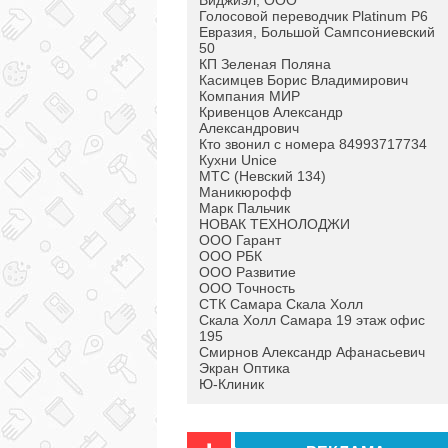
Виджиэл, ООО
Голосовой переводчик Platinum P6
Евразия, Большой Сампсониевский
50
КП Зеленая Поляна
Касимцев Борис Владимирович
Компания МИР
Кривенцов Александр
Александрович
Кто звонил с номера 84993717734
Кухни Unice
МТС (Невский 134)
Маникюрофф
Марк Пальчик
НОВАК ТЕХНОЛОДЖИ
ООО Гарант
ООО РБК
ООО Развитие
ООО Точность
СТК Самара Скала Холл
Скала Холл Самара 19 этаж офис
195
Смирнов Александр Афанасьевич
Экран Оптика
Ю-Клиник