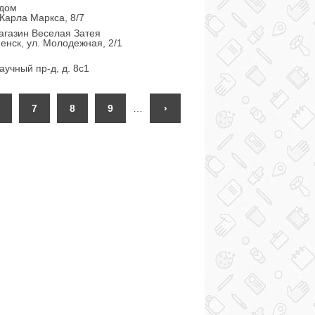
 дом
 Карла Маркса, 8/7
агазин Веселая Затея
енск, ул. Молодежная, 2/1
Научный пр-д, д. 8с1
7
8
9
…
›