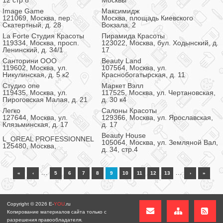
12 стр 8
Москвы
Image Game
Максимидж
121069, Москва, пер.
Москва, площадь Киевского
Скатертный, д. 28
Вокзала, 2
La Forte Студия Красоты
Пирамида Красоты
119334, Москва, просп.
123022, Москва, бул. Ходынский, д.
Ленинский, д. 34/1
17
Санторини ООО
Beauty Land
119602, Москва, ул.
107564, Москва, ул.
Никулинская, д. 5 к2
Краснобогатырская, д. 11
Студио one
Маркет Вэлл
119435, Москва, ул.
117525, Москва, ул. Чертановская,
Пироговская Малая, д. 21
д. 30 к4
Легко
Салоны Красоты
127644, Москва, ул.
129366, Москва, ул. Ярославская,
Клязьминская, д. 17
д. 17
Beauty House
L_OREAL PROFESSIONNEL
105064, Москва, ул. Земляной Вал,
125480, Москва,
д. 34, стр.4
…
…
«
‹
5
6
7
8
9
10
11
12
13
›
»
Copyright © 2026
E-
YOU
.ru
Копирование материалов сайта только с
разрешения правообладателя.