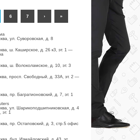
6
7
›
»
ма
ква, ул. Суворовская, д. 8
ва, ш. Каширское, д. 26 к3, эт. 1 —
ра
ва, ш. Волоколамское, д. 10, эт. 3
ква, просп. Свободный, д. 33А, эт. 2 —
ва, пр. Багратионовский, д. 7, эт. 1
ters
ква, ул. Шарикоподшипниковская, д. 4
 эт. 1
ква, пр. Остаповский, д. 3, стр.5 офис
ва, бул. Измайловский, д. 43, эт.