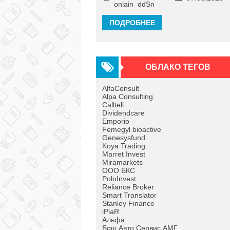
onlain_ddSn
ПОДРОБНЕЕ
ОБЛАКО ТЕГОВ
AlfaConsult
Alpa Consulting
Calltell
Dividendcare
Emporio
Femegyl bioactive
Genesysfund
Koya Trading
Marret Invest
Miramarkets
OOO БКС
PoloInvest
Reliance Broker
Smart Translator
Stanley Finance
iPiaR
Альфа
Бош Авто Сервис АМГ