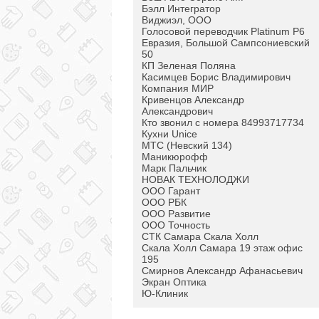
Бэлл Интегратор
Виджиэл, ООО
Голосовой переводчик Platinum P6
Евразия, Большой Сампсониевский
50
КП Зеленая Поляна
Касимцев Борис Владимирович
Компания МИР
Кривенцов Александр
Александрович
Кто звонил с номера 84993717734
Кухни Unice
МТС (Невский 134)
Маникюрофф
Марк Пальчик
НОВАК ТЕХНОЛОДЖИ
ООО Гарант
ООО РБК
ООО Развитие
ООО Точность
СТК Самара Скала Холл
Скала Холл Самара 19 этаж офис
195
Смирнов Александр Афанасьевич
Экран Оптика
Ю-Клиник