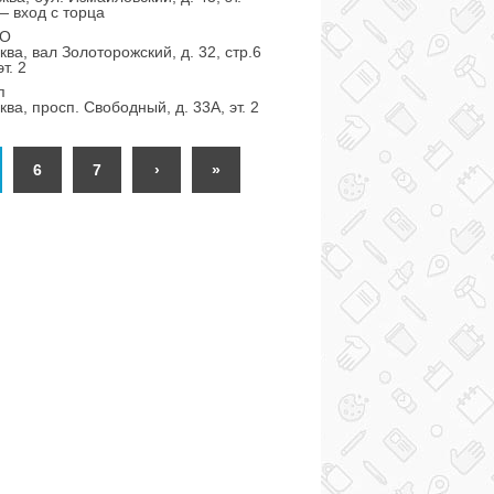
 вход с торца
АО
ква, вал Золоторожский, д. 32, стр.6
т. 2
п
ва, просп. Свободный, д. 33А, эт. 2
6
7
›
»