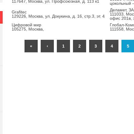
117647, Москва, ул. Профсоюзная, д. 113 к1
цокольный —
Деламет, З
Grafitec
111033, Мос
129226, Москва, ул. Докукина, д. 16, стр.3, эт. 4
офис 201в, э
Цифровой мир
Глобал-Ком
105275, Москва,
111558, Моск
«
‹
1
2
3
4
5