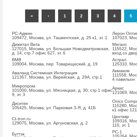
«
‹
1
2
3
4
5
РС-Админ
Лерон Опти
109472, Москва, ул. Ташкентская, д. 25 к1, эт. 1
107023, Мос
Дижитал Вита
Меганс
127015, Москва, ул. Большая Новодмитровская,
115522, Моск
д. 14, стр.7 офис 627, эт. 6
вход со дво
ВМВ
Астрал
109004, Москва, пер. Товарищеский, д. 19
125310, Моск
Акмаком
Аваланд Системная Интеграция
111558, Мос
121357, Москва, ул. Верейская, д. 29А, стр.1
4 павильон
Микропром
Аркис
101000, Москва, ул. Мясницкая, д. 30, стр.1 офис
121069, Моск
9, эт. 3
Onics Compu
Диситек
115280, Мос
105425, Москва, ул. Парковая 3-Я, д. 41Б
к1 офис 121,
Центавр
Ct-tron.ru
109316, Мос
129075, Москва, ул. Аргуновская, д. 2
110, эт. 1
PC-1
Буттэк
105264, Моск