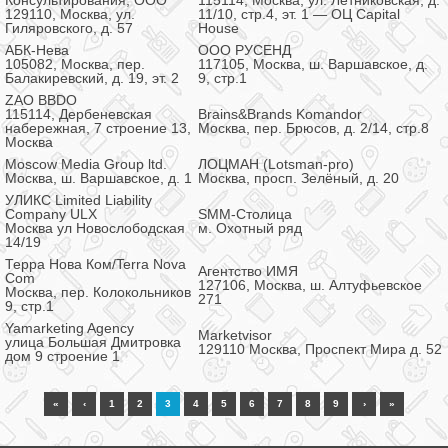
Консультирования, ООО
115114, Москва, ул. Летниковская, д.
129110, Москва, ул.
11/10, стр.4, эт. 1 — ОЦ Capital
Гиляровского, д. 57
House
АБК-Нева
OOO РУСЕНД
105082, Москва, пер.
117105, Москва, ш. Варшавское, д.
Балакиревский, д. 19, эт. 2
9, стр.1
ZAO BBDO
115114, Дербеневская
Brains&Brands Komandor
набережная, 7 строение 13,
Москва, пер. Брюсов, д. 2/14, стр.8
Москва
Moscow Media Group ltd.
ЛОЦМАН (Lotsman-pro)
Москва, ш. Варшавское, д. 1
Москва, просп. Зелёный, д. 20
УЛИКС Limited Liability
Company ULX
SMM-Столица
Москва ул Новослободская
м. Охотный ряд
14/19
Терра Нова Ком/Terra Nova
Агентство ИМЯ
Com
127106, Москва, ш. Алтуфьевское
Москва, пер. Колокольников
271
9, стр.1
Yamarketing Agency
Marketvisor
улица Большая Дмитровка
129110 Москва, Проспект Мира д. 52
дом 9 строение 1
«
‹
1
2
3
4
5
6
7
8
9
›
»