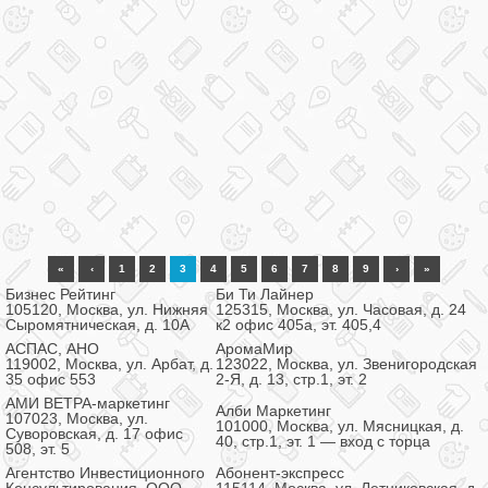
«
‹
1
2
3
4
5
6
7
8
9
›
»
Бизнес Рейтинг
Би Ти Лайнер
105120, Москва, ул. Нижняя
125315, Москва, ул. Часовая, д. 24
Сыромятническая, д. 10А
к2 офис 405а, эт. 405,4
АСПАС, АНО
АромаМир
119002, Москва, ул. Арбат, д.
123022, Москва, ул. Звенигородская
35 офис 553
2-Я, д. 13, стр.1, эт. 2
АМИ ВЕТРА-маркетинг
Алби Маркетинг
107023, Москва, ул.
101000, Москва, ул. Мясницкая, д.
Суворовская, д. 17 офис
40, стр.1, эт. 1 — вход с торца
508, эт. 5
Агентство Инвестиционного
Абонент-экспресс