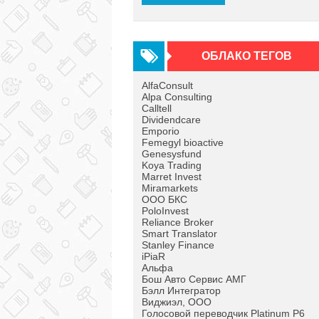
ОБЛАКО ТЕГОВ
AlfaConsult
Alpa Consulting
Calltell
Dividendcare
Emporio
Femegyl bioactive
Genesysfund
Koya Trading
Marret Invest
Miramarkets
OOO БКС
PoloInvest
Reliance Broker
Smart Translator
Stanley Finance
iPiaR
Альфа
Бош Авто Сервис АМГ
Бэлл Интегратор
Виджиэл, ООО
Голосовой переводчик Platinum P6