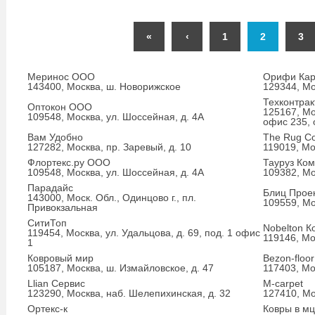
«
‹
1
2
3
Меринос ООО
Орифи Ка
143400, Москва, ш. Новорижское
129344, Мос
Техконтрак
Оптокон ООО
125167, Мо
109548, Москва, ул. Шоссейная, д. 4А
офис 235, 
Вам Удобно
The Rug C
127282, Москва, пр. Заревый, д. 10
119019, Мос
Флортекс.ру ООО
Тауруз Ко
109548, Москва, ул. Шоссейная, д. 4А
109382, Мо
Парадайс
Блиц Прое
143000, Моск. Обл., Одинцово г., пл.
109559, Мо
Привокзальная
СитиТоп
Nobelton 
119454, Москва, ул. Удальцова, д. 69, под. 1 офис
119146, Мо
1
Ковровый мир
Bezon-floor
105187, Москва, ш. Измайловское, д. 47
117403, Мо
Llian Сервис
M-carpet
123290, Москва, наб. Шелепихинская, д. 32
127410, Мо
Ортекс-к
Ковры в мц