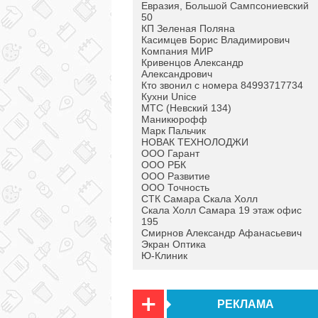
Евразия, Большой Сампсониевский
50
КП Зеленая Поляна
Касимцев Борис Владимирович
Компания МИР
Кривенцов Александр
Александрович
Кто звонил с номера 84993717734
Кухни Unice
МТС (Невский 134)
Маникюрофф
Марк Пальчик
НОВАК ТЕХНОЛОДЖИ
ООО Гарант
ООО РБК
ООО Развитие
ООО Точность
СТК Самара Скала Холл
Скала Холл Самара 19 этаж офис
195
Смирнов Александр Афанасьевич
Экран Оптика
Ю-Клиник
РЕКЛАМА