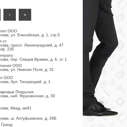
›
»
рпет ООО
ква, ул. Енисейская, д. 1, стр.5
т-ст
сква, просп. Ленинградский, д. 47
оф. 235
ompany
ква, пер. Сивцев Вражек, д. 6, эт. 1
мпания ООО
сква, ул. Нижние Поля, д. 31
кт ООО
сква, бул. Тихорецкий, д. 1
Ковровые Покрытия
сква, наб. Фрунзенская, д. 30
сква, Мкад, км91
сква, ш. Алтуфьевское, д. 29Б
 Гранд