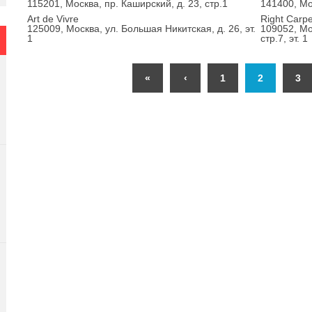
115201, Москва, пр. Каширский, д. 23, стр.1
141400, Мос
Art de Vivre
Right Carpe
125009, Москва, ул. Большая Никитская, д. 26, эт.
109052, Мо
1
стр.7, эт. 1
«
‹
1
2
3