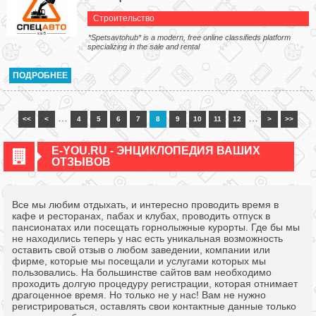
Строительство
*Spetsavtohub* is a modern, free online classifieds platform
specializing in the sale and rental
ПОДРОБНЕЕ
…
…
<<
<
4
5
6
7
8
9
10
11
12
>
>>
E-YOU.RU - ЭНЦИКЛОПЕДИЯ ВАШИХ
ОТЗЫВОВ
Все мы любим отдыхать, и интересно проводить время в
кафе и ресторанах, пабах и клубах, проводить отпуск в
пансионатах или посещать горнолыжные курорты. Где бы мы
не находились теперь у нас есть уникальная возможность
оставить свой отзыв о любом заведении, компании или
фирме, которые мы посещали и услугами которых мы
пользовались. На большинстве сайтов вам необходимо
проходить долгую процедуру регистрации, которая отнимает
драгоценное время. Но только не у нас! Вам не нужно
регистрироваться, оставлять свои контактные данные только