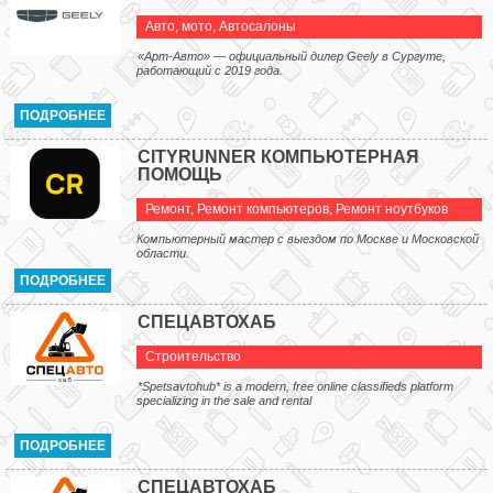
Авто, мото
,
Автосалоны
«Арт-Авто» — официальный дилер Geely в Сургуте,
работающий с 2019 года.
ПОДРОБНЕЕ
CITYRUNNER КОМПЬЮТЕРНАЯ
ПОМОЩЬ
Ремонт
,
Ремонт компьютеров
,
Ремонт ноутбуков
Компьютерный мастер с выездом по Москве и Московской
области.
ПОДРОБНЕЕ
СПЕЦАВТОХАБ
Строительство
*Spetsavtohub* is a modern, free online classifieds platform
specializing in the sale and rental
ПОДРОБНЕЕ
СПЕЦАВТОХАБ