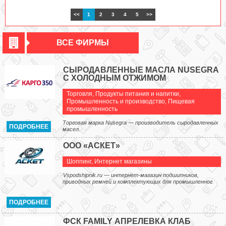
<<
1
2
3
4
5
>>
ВСЕ ФИРМЫ
CЫРОДАВЛЕННЫЕ МАСЛА NUSEGRA
С ХОЛОДНЫМ ОТЖИМОМ
Торговля
,
Продукты питания и напитки
,
Промышленность и производство
,
Пищевая
промышленность
Торговая марка Nusegra — производитель сыродавленных
ПОДРОБНЕЕ
масел.
ООО «АСКЕТ»
Шоппинг
,
Интернет магазины
Vspodshipnik.ru — интернет-магазин подшипников,
приводных ремней и комплектующих для промышленног
ПОДРОБНЕЕ
ФСК FAMILY АПРЕЛЕВКА КЛАБ