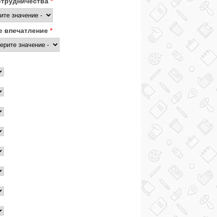
отрудничества
*
 впечатление
*