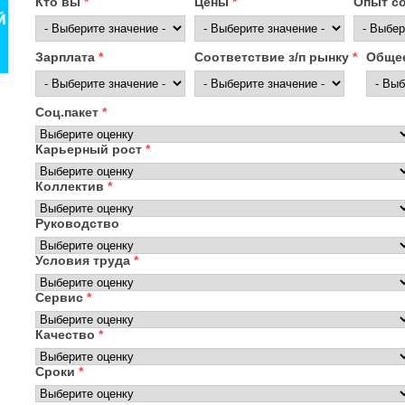
Кто вы
*
Цены
*
Опыт с
Зарплата
*
Соответствие з/п рынку
*
Общее
Соц.пакет
*
Карьерный рост
*
Коллектив
*
Руководство
Условия труда
*
Сервис
*
Качество
*
Сроки
*