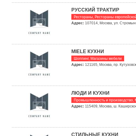
РУССКИЙ ТРАКТИР
Рестораны
,
Рестораны европейской
Адрес:
107014, Москва, ул. Стромынк
MIELE КУХНИ
Шоппинг
,
Магазины мебели
Адрес:
121165, Москва, пр. Кутузовск
ЛЮДИ И КУХНИ
Промышленность и производство
,
Адрес:
115409, Москва, ш. Каширское, 
СТИЛЬНЫЕ КУХНИ