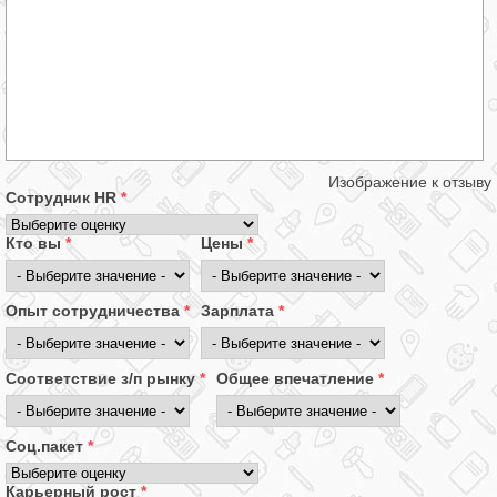
Изображение к отзыву
Сотрудник HR
*
Кто вы
*
Цены
*
Опыт сотрудничества
*
Зарплата
*
Соответствие з/п рынку
*
Общее впечатление
*
Соц.пакет
*
Карьерный рост
*