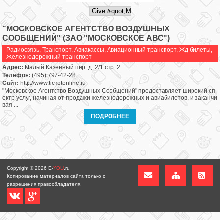
"МОСКОВСКОЕ АГЕНТСТВО ВОЗДУШНЫХ
СООБЩЕНИЙ" (ЗАО "МОСКОВСКОЕ АВС")
Радиосвязь
,
Транспорт
,
Авиакассы
,
Авиационный транспорт
,
Жд билеты
,
Железнодорожный транспорт
Адрес:
Малый Казенный пер. д. 2/1 стр. 2
Телефон:
(495) 797-42-28
Сайт:
http://www.ticketonline.ru
"Московское Агентство Воздушных Сообщений" предоставляет широкий сп
ектр услуг, начиная от продажи железнодорожных и авиабилетов, и заканчи
вая ...
ПОДРОБНЕЕ
Copyright © 2026
E-
YOU
.ru
Копирование материалов сайта только с
разрешения правообладателя.