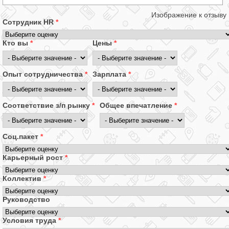
Изображение к отзыву
Сотрудник HR
*
Кто вы
*
Цены
*
Опыт сотрудничества
*
Зарплата
*
Соответствие з/п рынку
*
Общее впечатление
*
Соц.пакет
*
Карьерный рост
*
Коллектив
*
Руководство
Условия труда
*