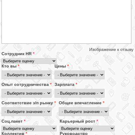
Изображение к отзыву
Сотрудник HR
*
Кто вы
*
Цены
*
Опыт сотрудничества
*
Зарплата
*
Соответствие з/п рынку
*
Общее впечатление
*
Соц.пакет
*
Карьерный рост
*
Коллектив
*
Руководство