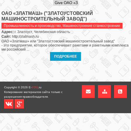
ОАО «ЗЛАТМАШ» ("ЗЛАТОУСТОВСКИЙ
МАШИНОСТРОИТЕЛЬНЫЙ ЗАВОД")
Промышленность и производство
,
Машиностроение станкостроение
Адрес:
г. Златоуст, Челябинская область
Сайт:
http://zlatmash.ru
ОАО «Златмаш» или "Златоустовский машиностроительный завод"
- это предприятие, которое обеспечивает ракетами и ракетными комплекса
ми российский ...
ПОДРОБНЕЕ
Copyright © 2026
E-
YOU
.ru
Копирование материалов сайта только с
разрешения правообладателя.