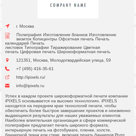
г. Москва
Полиграфия
Изготовление бланков
Изготовление
визиток
Копицентры
Офсетная печать
Печать
календарей
Печать
листовок
Типографии
Тиражирование
Цветная
печать
Цифровая печать
Широкоформатная печать
121351, Москва, Молодогвардейская улица, 59
+7 (495) 416-35-61
http://ipixels.ru/
info@ipixels.ru
Успех в каждом проекте широкоформатной печати компании
iPIXELS основывается на высоких технологиях. iPIXELS
находится на переднем крае технологий печати, чтобы
обеспечить более быстрое завершение проектов и неизменно
выдающиеся результаты для наших уважаемых клиентов.
Наиболее влиятельная организация в сфере коммерческой
полиграфии предлагает печать широкого формата,
интерьерную печать на фотобумаге, пленке, холсте,
баннерной ткани или стеке, включая печать баннеров Ролл