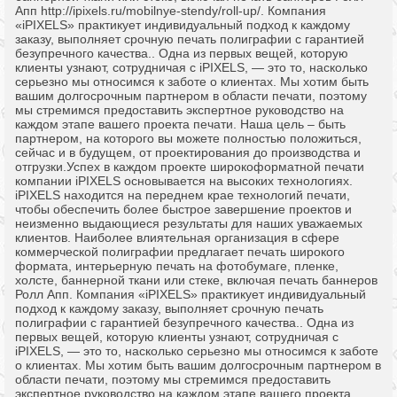
Апп http://ipixels.ru/mobilnye-stendy/roll-up/. Компания
«iPIXELS» практикует индивидуальный подход к каждому
заказу, выполняет срочную печать полиграфии с гарантией
безупречного качества.. Одна из первых вещей, которую
клиенты узнают, сотрудничая с iPIXELS, — это то, насколько
серьезно мы относимся к заботе о клиентах. Мы хотим быть
вашим долгосрочным партнером в области печати, поэтому
мы стремимся предоставить экспертное руководство на
каждом этапе вашего проекта печати. Наша цель – быть
партнером, на которого вы можете полностью положиться,
сейчас и в будущем, от проектирования до производства и
отгрузки.Успех в каждом проекте широкоформатной печати
компании iPIXELS основывается на высоких технологиях.
iPIXELS находится на переднем крае технологий печати,
чтобы обеспечить более быстрое завершение проектов и
неизменно выдающиеся результаты для наших уважаемых
клиентов. Наиболее влиятельная организация в сфере
коммерческой полиграфии предлагает печать широкого
формата, интерьерную печать на фотобумаге, пленке,
холсте, баннерной ткани или стеке, включая печать баннеров
Ролл Апп. Компания «iPIXELS» практикует индивидуальный
подход к каждому заказу, выполняет срочную печать
полиграфии с гарантией безупречного качества.. Одна из
первых вещей, которую клиенты узнают, сотрудничая с
iPIXELS, — это то, насколько серьезно мы относимся к заботе
о клиентах. Мы хотим быть вашим долгосрочным партнером в
области печати, поэтому мы стремимся предоставить
экспертное руководство на каждом этапе вашего проекта