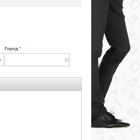
Город
*