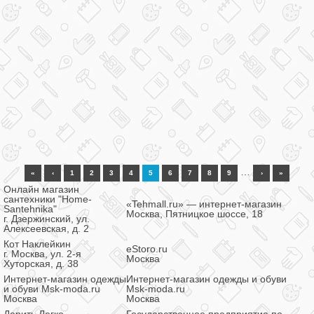
…
«
‹
1
2
3
4
5
6
7
8
9
›
»
Онлайн магазин
сантехники "Home-
«Tehmall.ru» — интернет-магазин
Santehnika"
Москва, Пятницкое шоссе, 18
г. Дзержинский, ул.
Алексеевская, д. 2
Кот Наклейкин
eStoro.ru
г. Москва, ул. 2-я
Москва
Хуторская, д. 38
Интернет-магазин одежды
Интернет-магазин одежды и обуви
и обуви Msk-moda.ru
Msk-moda.ru
Москва
Москва