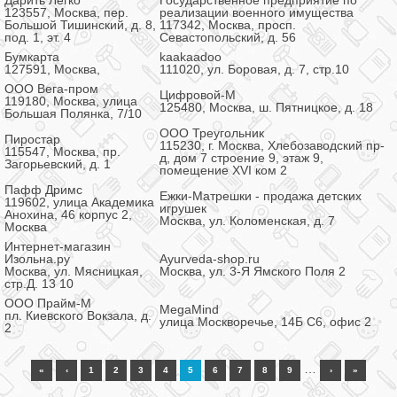
Дарить Легко
Государственное предприятие по
123557, Москва, пер.
реализации военного имущества
Большой Тишинский, д. 8,
117342, Москва, просп.
под. 1, эт. 4
Севастопольский, д. 56
Бумкарта
kaakaadoo
127591, Москва,
111020, ул. Боровая, д. 7, стр.10
ООО Вега-пром
Цифровой-М
119180, Москва, улица
125480, Москва, ш. Пятницкое, д. 18
Большая Полянка, 7/10
ООО Треугольник
Пиростар
115230, г. Москва, Хлебозаводский пр-
115547, Москва, пр.
д, дом 7 строение 9, этаж 9,
Загорьевский, д. 1
помещение XVI ком 2
Пафф Дримс
Ежки-Матрешки - продажа детских
119602, улица Академика
игрушек
Анохина, 46 корпус 2,
Москва, ул. Коломенская, д. 7
Москва
Интернет-магазин
Изольна.ру
Ayurveda-shop.ru
Москва, ул. Мясницкая,
Москва, ул. 3-Я Ямского Поля 2
стр.Д. 13 10
OOO Прайм-М
MegaMind
пл. Киевского Вокзала, д.
улица Москворечье, 14Б С6, офис 2
2
…
«
‹
1
2
3
4
5
6
7
8
9
›
»