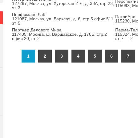
Перспекти
127287, Москва, ул. Хуторская 2-Я, д. 38А, стр.23,
115093, Мо
эт. 3
Перфоманс Лаб
ПатриАрх
121087, Москва, ул. Барклая, д. 6, стр.5 офис 511,
115230, Мо
эт. 5
Партнер Делового Мира
Парма-Тел
117405, Москва, ш. Варшавское, д. 170Б, стр.2
115324, Мос
офис 20, эт. 2
эт. 7 — 2
1
2
3
4
5
6
7