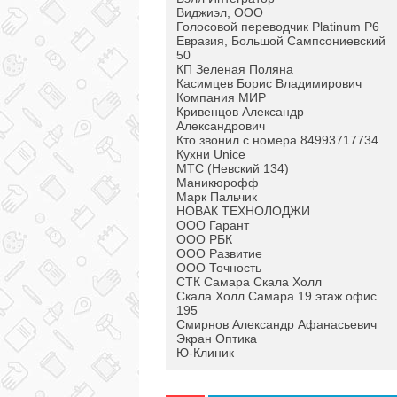
Виджиэл, ООО
Голосовой переводчик Platinum P6
Евразия, Большой Сампсониевский
50
КП Зеленая Поляна
Касимцев Борис Владимирович
Компания МИР
Кривенцов Александр
Александрович
Кто звонил с номера 84993717734
Кухни Unice
МТС (Невский 134)
Маникюрофф
Марк Пальчик
НОВАК ТЕХНОЛОДЖИ
ООО Гарант
ООО РБК
ООО Развитие
ООО Точность
СТК Самара Скала Холл
Скала Холл Самара 19 этаж офис
195
Смирнов Александр Афанасьевич
Экран Оптика
Ю-Клиник