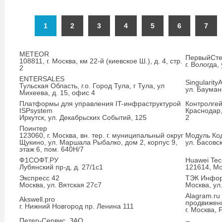
1
2
3
4
5
6
7
METEOR
ПервыйСте
108811, г. Москва, км 22-й (киевское Ш.), д. 4, стр.
г. Вологда,
2
ENTERSALES
Singularity
Тульская Область, г.о. Город Тула, г Тула, ул
ул. Бауманс
Михеева, д. 15, офис 4
Платформы для управления IT-инфраструктурой
Контролгей
ISPsystem
Краснодар
Иркутск, ул. Декабрьских Событий, 125
2
Поинтер
123060, г. Москва, вн. тер. г. муниципальный округ
Модуль Ко
Щукино, ул. Маршала Рыбалко, дом 2, корпус 9,
ул. Басовск
этаж 6, пом. 640Н/7
Ф1СОФТ.РУ
Huawei Tech
Лубянский пр-д, д. 27/1с1
121614, Мос
Экспресс 42
ТЭК Инфо
Москва, ул. Вятская 27с7
Москва, ул.
Alagram.r
Akswell.pro
продвижени
г. Нижний Новгород пр. Ленина 111
г. Москва,
Петер-Сервис, ЗАО