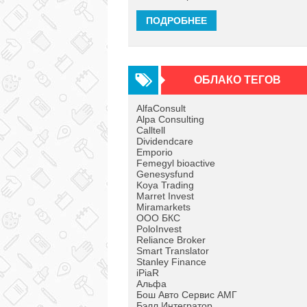
ПОДРОБНЕЕ
ОБЛАКО ТЕГОВ
AlfaConsult
Alpa Consulting
Calltell
Dividendcare
Emporio
Femegyl bioactive
Genesysfund
Koya Trading
Marret Invest
Miramarkets
OOO БКС
PoloInvest
Reliance Broker
Smart Translator
Stanley Finance
iPiaR
Альфа
Бош Авто Сервис АМГ
Бэлл Интегратор