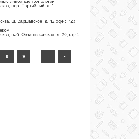
вные линейные технологии
сква, пер. Партийный, д. 1
сква, ш. Варшавское, д. 42 офис 723
еком
ква, наб. Овчинниковская, д. 20, стр.1,
8
9
…
›
»