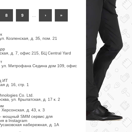
8
9
…
›
»
к
 ул. Козленская, д. 35, пом. 21
App
кая, д. 7, офис 215, БЦ Central Yard
т
, ул. Митрофана Седина дом 109, офис
д ИТ
ая д. 16, стр. 1
nologies Co. Ltd.
ква, ул. Крылатская, д. 17 к. 2
рм
 Херсонская, д. 43, к. 3
u - мощный SMM сервис для
я в Instagram
 Русаковская набережная, д. 1А