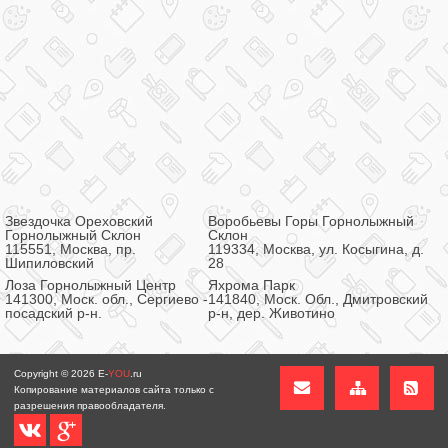
Звездочка Ореховский
Воробьевы Горы Горнолыжный
Горнолыжный Склон
Склон
115551, Москва, пр.
119334, Москва, ул. Косыгина, д.
Шипиловский
28
Лоза Горнолыжный Центр
Яхрома Парк
141300, Моск. обл., Сергиево -
141840, Моск. Обл., Дмитровский
посадский р-н.
р-н, дер. Животино
Copyright © 2026
E-
YOU
.ru
Копирование материалов сайта только с
разрешения правообладателя.