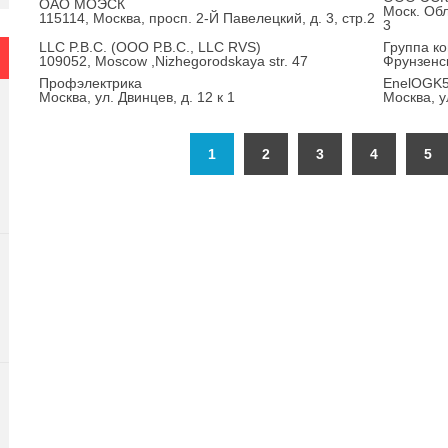
ОАО МОЭСК
Моск. Обл
115114, Москва, просп. 2-Й Павелецкий, д. 3, стр.2
3
LLC P.B.C. (ООО Р.В.С., LLC RVS)
Группа к
109052, Moscow ,Nizhegorodskaya str. 47
Фрунзенс
Профэлектрика
EnelOGK
Москва, ул. Двинцев, д. 12 к 1
Москва, у
1
2
3
4
5