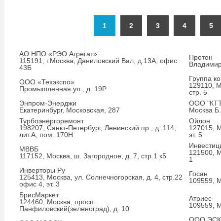
1
2
3
4
5
АО НПО «РЭО Агрегат»
Протон
115191, г.Москва, Даниловский Вал, д.13А, офис
Владимир,
43Б
Группа к
ООО «Техэкспо»
129110, М
Промышленная ул., д. 19Р
стр. 5
Энпром-Энерджи
ООО "КТТ
Екатеринбург, Московская, 287
Москва Б
Турбоэнергоремонт
Ойлон
198207, Санкт-Петербург, Ленинский пр., д. 114,
127015, М
лит.А, пом. 170Н
эт. 5
Инвестиц
МВВБ
121500, М
117152, Москва, ш. Загородное, д. 7, стр.1 к5
1
Инверторы Ру
Госан
125413, Москва, ул. Солнечногорская, д. 4, стр.22
109559, М
офис 4, эт. 3
БрисМаркет
Атриес
124460, Москва, просп.
109559, Мо
Панфиловский(зеленоград), д. 10
ООО ЭСК