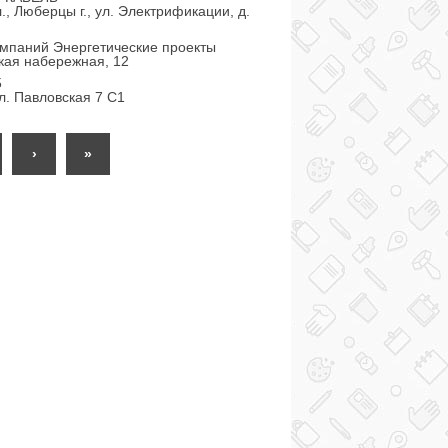
., Люберцы г., ул. Электрификации, д.
омпаний Энергетические проекты
кая набережная, 12
5
л. Павловская 7 С1
›
»