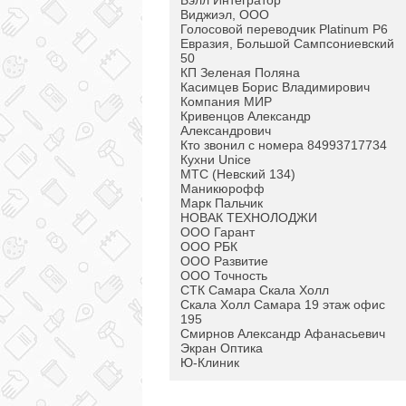
Бэлл Интегратор
Виджиэл, ООО
Голосовой переводчик Platinum P6
Евразия, Большой Сампсониевский
50
КП Зеленая Поляна
Касимцев Борис Владимирович
Компания МИР
Кривенцов Александр
Александрович
Кто звонил с номера 84993717734
Кухни Unice
МТС (Невский 134)
Маникюрофф
Марк Пальчик
НОВАК ТЕХНОЛОДЖИ
ООО Гарант
ООО РБК
ООО Развитие
ООО Точность
СТК Самара Скала Холл
Скала Холл Самара 19 этаж офис
195
Смирнов Александр Афанасьевич
Экран Оптика
Ю-Клиник