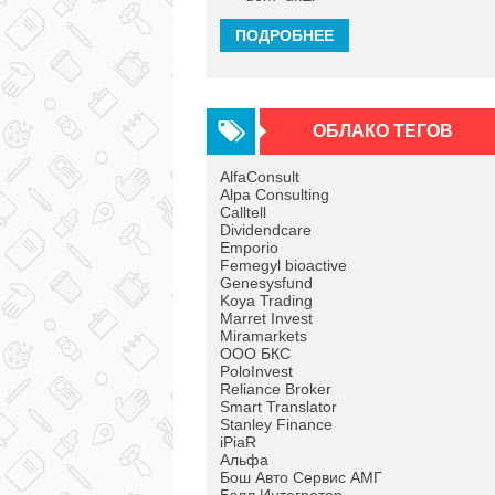
ПОДРОБНЕЕ
ОБЛАКО ТЕГОВ
AlfaConsult
Alpa Consulting
Calltell
Dividendcare
Emporio
Femegyl bioactive
Genesysfund
Koya Trading
Marret Invest
Miramarkets
OOO БКС
PoloInvest
Reliance Broker
Smart Translator
Stanley Finance
iPiaR
Альфа
Бош Авто Сервис АМГ