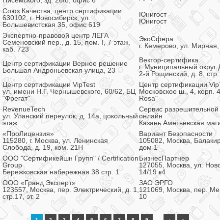
Писемского, зд. 26/8, офис 6
Союз Качества, центр сертификации
Юнигост
630102, г. Новосибирск, ул.
Юнигост
Большевистская 35, офис 619
Экспертно-правовой центр ЛЕГА
ЭкоСфера
Семеновский пер., д. 15, пом. I, 7 этаж,
г. Кемерово, ул. Мирная,
каб. 723
Вектор-сертифика
Центр сертификации Верное решение
г. Муниципальный округ 
Большая Андроньевская улица, 23
2-й Рощинский, д. 8, стр.
Центр сертификации VipTest
Центр сертификации Vip
ул. имени Н.Г. Чернышевского, 60/62, БЦ
Московское ш., 4, корп. 
"Фрегат"
Rosa"
RevenueTech
Сервис разрешительной
ул. Уланский переулок, д. 14а, цокольный
онлайн
этаж
Казань Аметьевская маг
«ПроЛицензия»
Вариант Безопасности
115280, г. Москва, ул. Ленинская
105082, Москва, Балаки
Слобода, д. 19, ком. 21Н
дом 1
ООО "Сертификейшн Групп" / Certification
БизнесПартнер
Group
127055, Москва, ул. Нов
Бережковская набережная 38 стр. 1
14/19 к4
ООО «Гранд Эксперт»
ЗАО ЭРГО
123557, Москва, пер. Электрический, д. 1,
121069, Москва, пер. Ме
стр.17, эт. 2
10
…
1
2
3
4
5
6
7
8
9
›
»