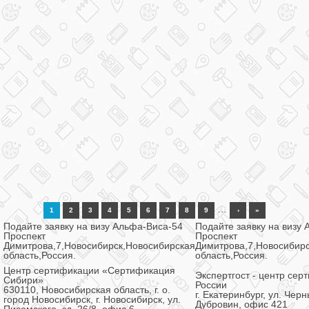
…
1
2
3
4
5
6
7
8
9
›
»
Подайте заявку на визу Альфа-Виса-54
Подайте заявку на визу
Проспект
Проспект
Димитрова,7,Новосибирск,Новосибирская
Димитрова,7,Новосибир
область,Россия.
область,Россия.
Центр сертификации «Сертификация
Экспертгост - центр сер
Сибири»
России
630110, Новосибирская область, г. о.
г. Екатеринбург, ул. Черн
город Новосибирск, г. Новосибирск, ул.
Дубровин​, офис​ 421