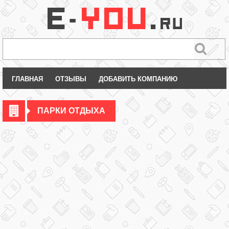
ГЛАВНАЯ
ОТЗЫВЫ
ДОБАВИТЬ КОМПАНИЮ
ПАРКИ ОТДЫХА