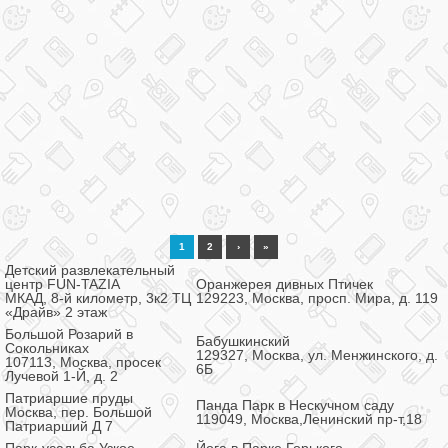
1
2
›
»
Детский развлекательный
центр FUN-TAZIA
Оранжерея дивных Птичек
МКАД, 8-й километр, 3к2 ТЦ
129223, Москва, просп. Мира, д. 119
«Драйв» 2 этаж
Большой Розарий в
Бабушкинский
Сокольниках
129327, Москва, ул. Менжинского, д.
107113, Москва, просек
6Б
Лучевой 1-Й, д. 2
Патриаршие пруды
Панда Парк в Нескучном саду
Москва, пер. Большой
119049, Москва,Ленинский пр-т,18
Патриарший Д 7