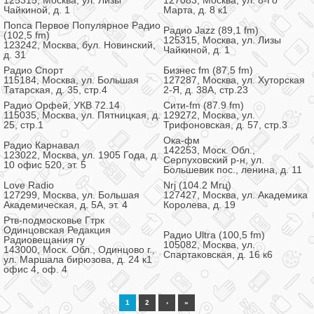
125315, Москва, ул. Лизы
127083, Москва, ул. 8-Го
Чайкиной, д. 1
Марта, д. 8 к1
Попса Первое Популярное Радио
Радио Jazz (89,1 fm)
(102,5 fm)
125315, Москва, ул. Лизы
123242, Москва, бул. Новинский,
Чайкиной, д. 1
д. 31
Радио Спорт
Бизнес fm (87,5 fm)
115184, Москва, ул. Большая
127287, Москва, ул. Хуторская
Татарская, д. 35, стр.4
2-Я, д. 38А, стр.23
Радио Орфей, УКВ 72.14
Сити-fm (87.9 fm)
115035, Москва, ул. Пятницкая, д.
129272, Москва, ул.
25, стр.1
Трифоновская, д. 57, стр.3
Ока-фм
Радио Карнавал
142253, Моск. Обл.,
123022, Москва, ул. 1905 Года, д.
Серпуховский р-н, ул.
10 офис 520, эт. 5
Большевик пос., ленина, д. 11
Love Radio
Nrj (104.2 Мгц)
127299, Москва, ул. Большая
127427, Москва, ул. Академика
Академическая, д. 5А, эт. 4
Королева, д. 19
Ртв-подмосковье Гтрк
Одинцовская Редакция
Радио Ultra (100,5 fm)
Радиовещания гу
105082, Москва, ул.
143000, Моск. Обл., Одинцово г.,
Спартаковская, д. 16 к6
ул. Маршала бирюзова, д. 24 к1
офис 4, оф. 4
1
2
›
»