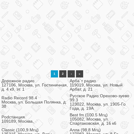
1
2
›
»
Дорожное радио
Арба`т радио
127106, Москва, ул. Гостиничная,
119019, Москва, ул. Новый
д. 4 к9, эт. 1
Арбат, д. 21
Русское Радио Орехово-зуево
Radio Record 98.4
99.3
Москва, ул. Большая Полянка, д.
123022, Москва, ул. 1905-Го
38
Года, д. 19А
Best fm (100.5 Мгц)
Podстанция
105082, Москва, ул.
109189, Москва,
Спартаковская, д. 16 к6
Classic (100,9 Мгц)
Алла (98,8 Мгц)