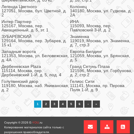
Шереметьевская, д. 85 к2
д. 16, стр.1
Легенда Цветного
Колонец
127051, Москва, бул. Цветной, д.
140180, Москва, ул. Гудкова, д.
2
2А
Интер Партнер
ИНА
125167, Москва, пер.
115093, Москва, пер.
Авиационный, д. 5, эт. 1
Павловский 3-Й, д. 2
ЗУБАРЕВСКИЙ
Знаменка
129164, Москва, пер. Зубарев, д.
119019, Москва, ул. Знаменка,
15 к1
д. 7, стр.3
Западные ворота
Европа-Билдинг
121353, Москва, ул. Беловежская,
121059, Москва, ул. Брянская,
д. 4А
д. 5
Дербеневская Plaza
Гранд Сетунь Плаза
115114, Москва, пер.
121596, Москва, ул. Горбунова,
Дербеневский 1-Й, д. 5, под. 4
д. 2, стр.2
Голутвинский двор
Гелиос Сити
119180, Москва, наб. Якиманская,
111141, Москва, пр. Перова
д. 2
Поля 1-Й, д. 9
1
2
3
4
5
6
›
»
Copyright © 2026
E-
YOU
.ru
Копирование материалов сайта только с
разрешения правообладателя.