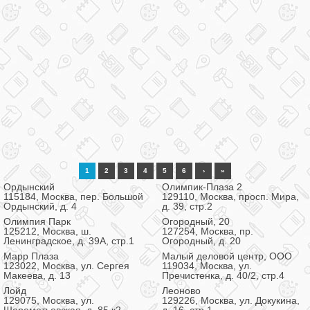
1
2
3
4
5
6
›
»
Ордынский
Олимпик-Плаза 2
115184, Москва, пер. Большой
129110, Москва, просп. Мира,
Ордынский, д. 4
д. 39, стр.2
Олимпия Парк
Огородный, 20
125212, Москва, ш.
127254, Москва, пр.
Ленинградское, д. 39А, стр.1
Огородный, д. 20
Марр Плаза
Малый деловой центр, ООО
123022, Москва, ул. Сергея
119034, Москва, ул.
Макеева, д. 13
Пречистенка, д. 40/2, стр.4
Лойд
Леоново
129075, Москва, ул.
129226, Москва, ул. Докукина,