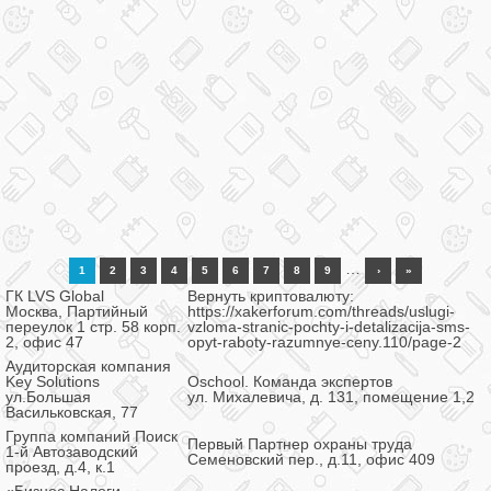
…
1
2
3
4
5
6
7
8
9
›
»
ГК LVS Global
Вернуть криптовалюту:
Москва, Партийный
https://xakerforum.com/threads/uslugi-
переулок 1 стр. 58 корп.
vzloma-stranic-pochty-i-detalizacija-sms-
2, офис 47
opyt-raboty-razumnye-ceny.110/page-2
Аудиторская компания
Key Solutions
Oschool. Команда экспертов
ул.Большая
ул. Михалевича, д. 131, помещение 1,2
Васильковская, 77
Группа компаний Поиск
Первый Партнер охраны труда
1-й Автозаводский
Семеновский пер., д.11, офис 409
проезд, д.4, к.1