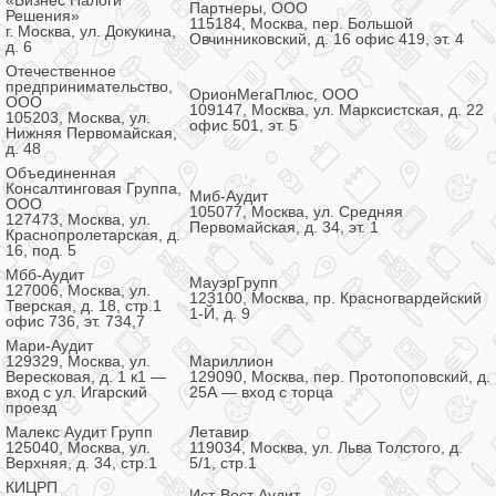
«Бизнес Налоги
Партнеры, ООО
Решения»
115184, Москва, пер. Большой
г. Москва, ул. Докукина,
Овчинниковский, д. 16 офис 419, эт. 4
д. 6
Отечественное
предпринимательство,
ОрионМегаПлюс, ООО
ООО
109147, Москва, ул. Марксистская, д. 22
105203, Москва, ул.
офис 501, эт. 5
Нижняя Первомайская,
д. 48
Объединенная
Консалтинговая Группа,
Миб-Аудит
ООО
105077, Москва, ул. Средняя
127473, Москва, ул.
Первомайская, д. 34, эт. 1
Краснопролетарская, д.
16, под. 5
Мбб-Аудит
МауэрГрупп
127006, Москва, ул.
123100, Москва, пр. Красногвардейский
Тверская, д. 18, стр.1
1-Й, д. 9
офис 736, эт. 734,7
Мари-Аудит
129329, Москва, ул.
Мариллион
Вересковая, д. 1 к1 —
129090, Москва, пер. Протопоповский, д.
вход с ул. Игарский
25А — вход с торца
проезд
Малекс Аудит Групп
Летавир
125040, Москва, ул.
119034, Москва, ул. Льва Толстого, д.
Верхняя, д. 34, стр.1
5/1, стр.1
КИЦРП
Ист-Вест Аудит