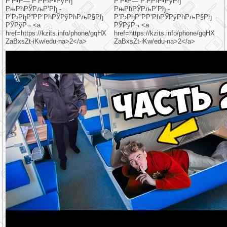
Р‘Р•Р— Р‘РР›Р•РўРђ
Р‘Р•Р— Р‘РР›Р•РўРђ
РњРћРЎРљР’Рђ -
РњРћРЎРљР’Рђ -
Р’Р›РђР”РР’РћРЎРўРћРљР§Рђ
Р’Р›РђР”РР’РћРЎРўРћРљР§Рђ
РЎРўР¬ <a
РЎРўР¬ <a
href=https://kzits.info/phone/gqHX
href=https://kzits.info/phone/gqHX
ZaBxsZt-iKw/edu-na>2</a>
ZaBxsZt-iKw/edu-na>2</a>