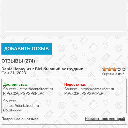
ДОБАВИТЬ ОТЗЫВ
ОТЗЫВЫ (274)
DanielJepay из г.
Biel
бывший сотрудник
Сен 21, 2023
Оценка 3 из 5
Достоинства:
Недостатки:
Source: - https://dentalroott.ru
Source: - https://dentalroott.ru
РјРѕС€РµРЅРЅРёРєРё
РјРѕС€РµРЅРЅРёРєРё
Source:
- https://dentalroott.ru
мошенники
Подробнее об отзыве
Написать комментарий