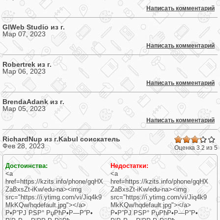
Написать комментарий
GlWeb Studio из г.
Мар 07, 2023
Написать комментарий
Robertrek из г.
Мар 06, 2023
Написать комментарий
BrendaAdank из г.
Мар 05, 2023
Написать комментарий
RichardNup из г.
Kabul
соискатель
Фев 28, 2023
.2
Оценка 3.2 из 5
22
22
Достоинства:
Недостатки:
22
22
<a
<a
22
href=https://kzits.info/phone/gqHX
href=https://kzits.info/phone/gqHX
22
ZaBxsZt-iKw/edu-na><img
ZaBxsZt-iKw/edu-na><img
src="https://i.ytimg.com/vi/Jiq4k9
src="https://i.ytimg.com/vi/Jiq4k9
MkKQw/hqdefault.jpg"></a>
MkKQw/hqdefault.jpg"></a>
Р•Р”РЈ РЅР° РџРћР•Р—Р”Р•
Р•Р”РЈ РЅР° РџРћР•Р—Р”Р•