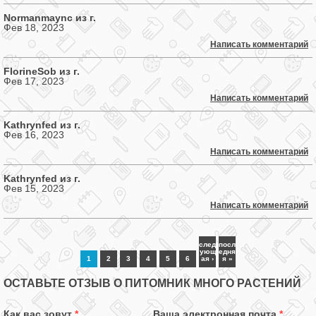
Normanmaync из г.
Фев 18, 2023
Написать комментарий
FlorineSob из г.
Фев 17, 2023
Написать комментарий
Kathrynfed из г.
Фев 16, 2023
Написать комментарий
Kathrynfed из г.
Фев 15, 2023
Написать комментарий
след
посл
ующ
едня
1
2
3
4
5
6
ая ›
я »
ОСТАВЬТЕ ОТЗЫВ О ПИТОМНИК МНОГО РАСТЕНИЙ
Как вас зовут
*
Ваша электронная почта
*