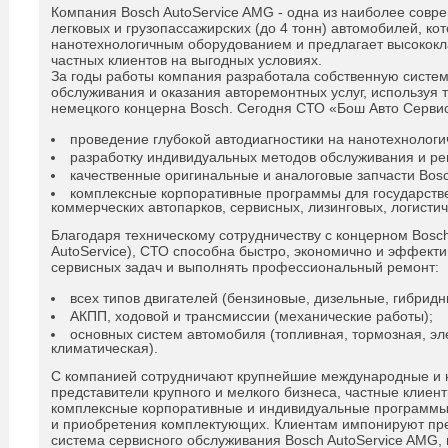
Компания Bosch AutoService AMG - одна из наиболее совр
легковых и грузопассажирских (до 4 тонн) автомобилей, ко
нанотехнологичным оборудованием и предлагает высококл
частных клиентов на выгодных условиях.
За годы работы компания разработала собственную систем
обслуживания и оказания авторемонтных услуг, используя 
немецкого концерна Bosch. Сегодня СТО «Бош Авто Серви
проведение глубокой автодиагностики на нанотехнологи
разработку индивидуальных методов обслуживания и ре
качественные оригинальные и аналоговые запчасти Bosc
комплексные корпоративные программы для государст
коммерческих автопарков, сервисных, лизинговых, логисти
Благодаря техническому сотрудничеству с концерном Bosc
AutoService), СТО способна быстро, экономично и эффект
сервисных задач и выполнять профессиональный ремонт:
всех типов двигателей (бензиновые, дизельные, гибридн
АКПП, ходовой и трансмиссии (механические работы);
основных систем автомобиля (топливная, тормозная, эл
климатическая).
С компанией сотрудничают крупнейшие международные и 
представители крупного и мелкого бизнеса, частные клиен
комплексные корпоративные и индивидуальные программы
и приобретения комплектующих. Клиентам импонируют пр
система сервисного обслуживания Bosch AutoService AMG, 