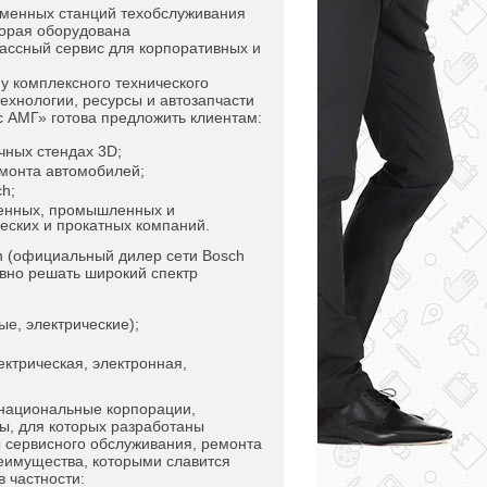
еменных станций техобслуживания
торая оборудована
ассный сервис для корпоративных и
у комплексного технического
технологии, ресурсы и автозапчасти
с АМГ» готова предложить клиентам:
чных стендах 3D;
монта автомобилей;
h;
венных, промышленных и
ческих и прокатных компаний.
h (официальный дилер сети Bosch
ивно решать широкий спектр
ые, электрические);
ектрическая, электронная,
национальные корпорации,
ты, для которых разработаны
 сервисного обслуживания, ремонта
еимущества, которыми славится
в частности: