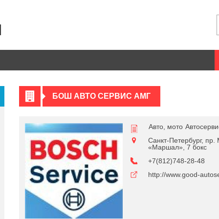
БОШ АВТО СЕРВИС АМГ
Авто, мото
Автосерв
Санкт-Петербург, пр.
«Маршал», 7 бокс
+7(812)748-28-48
http://www.good-autose