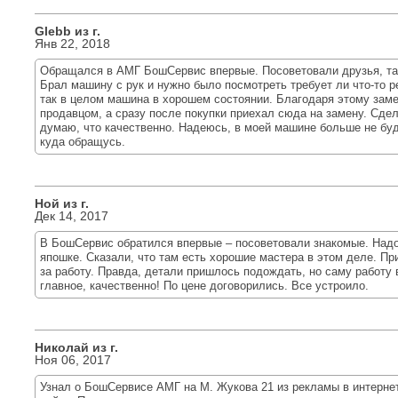
Glebb из г.
Янв 22, 2018
Обращался в АМГ БошСервис впервые. Посоветовали друзья, так
Брал машину с рук и нужно было посмотреть требует ли что-то р
так в целом машина в хорошем состоянии. Благодаря этому зам
продавцом, а сразу после покупки приехал сюда на замену. Сдел
думаю, что качественно. Надеюсь, в моей машине больше не буд
куда обращусь.
Ной из г.
Дек 14, 2017
В БошСервис обратился впервые – посоветовали знакомые. Надо
япошке. Сказали, что там есть хорошие мастера в этом деле. Пр
за работу. Правда, детали пришлось подождать, но саму работу
главное, качественно! По цене договорились. Все устроило.
Николай из г.
Ноя 06, 2017
Узнал о БошСервисе АМГ на М. Жукова 21 из рекламы в интерне