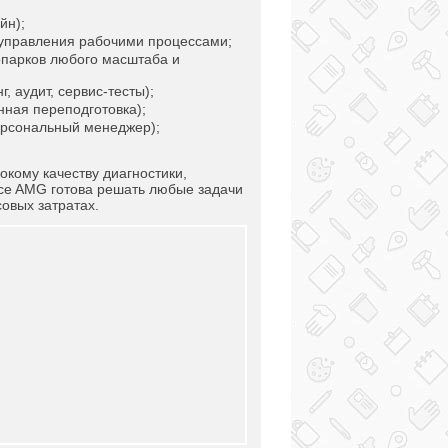
йн);
управления рабочими процессами;
парков любого масштаба и
 аудит, сервис-тесты);
нная переподготовка);
ерсональный менеджер);
кому качеству диагностики,
ice AMG готова решать любые задачи
овых затратах.