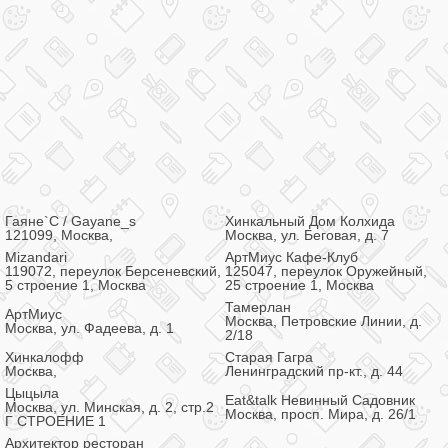
Гаяне`С / Gayane_s
Хинкальный Дом Колхида
121099, Москва,
Москва, ул. Беговая, д. 7
Mizandari
АртМиус Кафе-Клуб
119072, переулок Берсеневский,
125047, переулок Оружейный,
5 строение 1, Москва
25 строение 1, Москва
Тамерлан
АртМиус
Москва, Петровские Линии, д.
Москва, ул. Фадеева, д. 1
2/18
Хинкалофф
Старая Гагра
Москва,
Ленинградский пр-кт., д. 44
Цыцыла
Eat&talk Невинный Садовник
Москва, ул. Минская, д. 2, стр.2
Москва, просп. Мира, д. 26/1
Г СТРОЕНИЕ 1
Архитектор ресторан