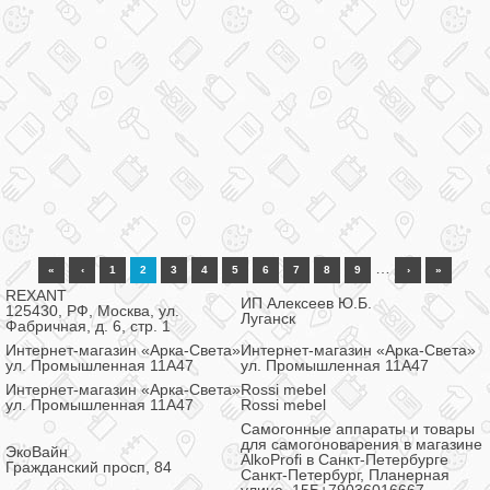
…
«
‹
1
2
3
4
5
6
7
8
9
›
»
REXANT
ИП Алексеев Ю.Б.
125430, РФ, Москва, ул.
Луганск
Фабричная, д. 6, стр. 1
Интернет-магазин «Арка-Света»
Интернет-магазин «Арка-Света»
ул. Промышленная 11А47
ул. Промышленная 11А47
Интернет-магазин «Арка-Света»
Rossi mebel
ул. Промышленная 11А47
Rossi mebel
Самогонные аппараты и товары
для самогоноварения в магазине
ЭкоВайн
AlkoProfi в Санкт-Петербурге
Гражданский просп, 84
Санкт-Петербург, Планерная