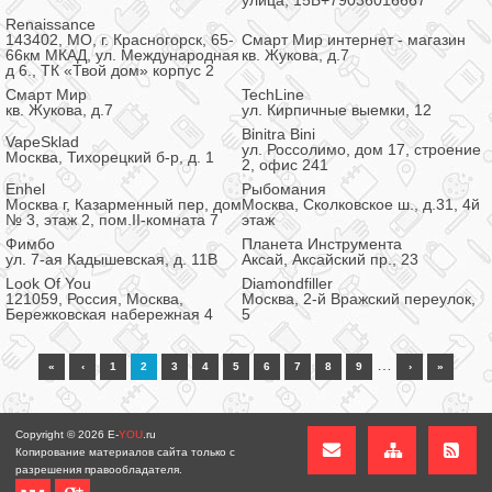
улица, 15Б+79036016667
Renaissance
143402, МО, г. Красногорск, 65-
Смарт Мир интернет - магазин
66км МКАД, ул. Международная
кв. Жукова, д.7
д 6., ТК «Твой дом» корпус 2
Смарт Мир
TechLine
кв. Жукова, д.7
ул. Кирпичные выемки, 12
Binitra Bini
VapeSklad
ул. Россолимо, дом 17, строение
Москва, Тихорецкий б-р, д. 1
2, офис 241
Enhel
Рыбомания
Москва г, Казарменный пер, дом
Москва, Сколковское ш., д.31, 4й
№ 3, этаж 2, пом.II-комната 7
этаж
Фимбо
Планета Инструмента
ул. 7-ая Кадышевская, д. 11В
Аксай, Аксайский пр., 23
Look Of You
Diamondfiller
121059, Россия, Москва,
Москва, 2-й Вражский переулок,
Бережковская набережная 4
5
…
«
‹
1
2
3
4
5
6
7
8
9
›
»
Copyright © 2026
E-
YOU
.ru
Копирование материалов сайта только с
разрешения правообладателя.