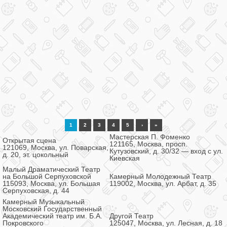
1
2
3
4
5
›
»
Мастерская П. Фоменко
Открытая сцена
121165, Москва, просп.
121069, Москва, ул. Поварская,
Кутузовский, д. 30/32 — вход с ул.
д. 20, эт. цокольный
Киевская
Малый Драматический Театр
на Большой Серпуховской
Камерный Молодежный Театр
115093, Москва, ул. Большая
119002, Москва, ул. Арбат, д. 35
Серпуховская, д. 44
Камерный Музыкальный
Московский Государственный
Академический театр им. Б.А.
Другой Театр
Покровского
125047, Москва, ул. Лесная, д. 18