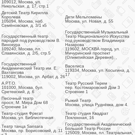
109012, Москва, ул.
Никольская, д. 17, стр.1
Детский Театр Кирилла
Королева
Дети Мельпомены
105094, Москва, наб.
Москва, ул. Новая, д. 55
Семёновская, д. 3/1 к5
Государственный Музыкальный
Государственный театр
Театр Национального Искусства
пародий под руководством В.
под руководством Владимира
Винокура
Назарова
109240, Москва, пл.
119602, МОСКВА город, ул.
Славянская, д. 2/5, стр.5
Мичуринский проспект
(Олимпийская Деревня), ,
Государственный
Васелиса
Академический Театр им. Е.
119334, Москва, ул. Косыгина, д.
Вахтангова
17
119002, Москва, ул. Арбат, д. 26
А.Р.Т.О.
Театр Русский Терем
101000, Москва, бул.
пер. Костомаровский Дом 3
Сретенский, д. 6
Строение 1
Песочный театр
Рыжий Театр
просп. М. Мира Дом 68
Москва, улица Руднёвка, дом 4.
Строение 1а
Театр-студия Фрегат
Театр студия Квадрат
Москва, ул. Библиотечная
Поклонная, 16
Государственный Академический
Театр танца Sansara
Большой Театр России
Москва, пр. Борисовский, д. 11
125009, Москва, пл. Театральная,
к 3