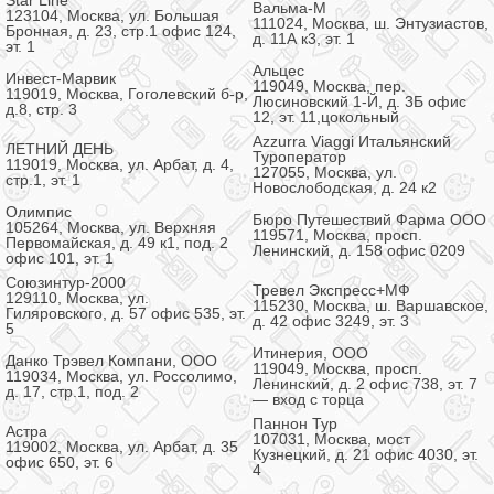
Star Line
Вальма-М
123104, Москва, ул. Большая
111024, Москва, ш. Энтузиастов,
Бронная, д. 23, стр.1 офис 124,
д. 11А к3, эт. 1
эт. 1
Альцес
Инвест-Марвик
119049, Москва, пер.
119019, Москва, Гоголевский б-р,
Люсиновский 1-Й, д. 3Б офис
д.8, стр. 3
12, эт. 11,цокольный
Azzurra Viaggi Итальянский
ЛЕТНИЙ ДЕНЬ
Туроператор
119019, Москва, ул. Арбат, д. 4,
127055, Москва, ул.
стр.1, эт. 1
Новослободская, д. 24 к2
Олимпис
Бюро Путешествий Фарма ООО
105264, Москва, ул. Верхняя
119571, Москва, просп.
Первомайская, д. 49 к1, под. 2
Ленинский, д. 158 офис 0209
офис 101, эт. 1
Союзинтур-2000
Тревел Экспресс+МФ
129110, Москва, ул.
115230, Москва, ш. Варшавское,
Гиляровского, д. 57 офис 535, эт.
д. 42 офис 3249, эт. 3
5
Итинерия, ООО
Данко Трэвел Компани, ООО
119049, Москва, просп.
119034, Москва, ул. Россолимо,
Ленинский, д. 2 офис 738, эт. 7
д. 17, стр.1, под. 2
— вход с торца
Паннон Тур
Астра
107031, Москва, мост
119002, Москва, ул. Арбат, д. 35
Кузнецкий, д. 21 офис 4030, эт.
офис 650, эт. 6
4