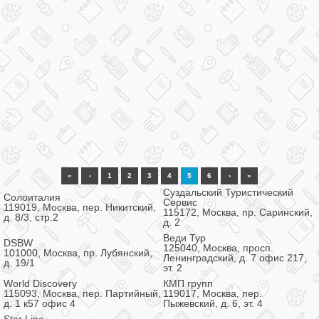
«
‹
1
2
3
4
5
6
›
»
Суздальский Туристический
Солоиталия
Сервис
119019, Москва, пер. Никитский,
115172, Москва, пр. Саринский,
д. 8/3, стр.2
д. 2
Веди Тур
DSBW
125040, Москва, просп.
101000, Москва, пр. Лубянский,
Ленинградский, д. 7 офис 217,
д. 19/1
эт. 2
World Discovery
КМП групп
115093, Москва, пер. Партийный,
119017, Москва, пер.
д. 1 к57 офис 4
Пыжевский, д. 6, эт. 4