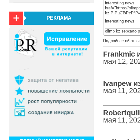
interesting news 
href="https://olim
kz Р·РµСЂРєР°Р
РЕКЛАМА
interesting news
________________
olimp kz зеркало 
Подробнее об отзы
Frankmic и
мая 12, 20
Ivanpew из
мая 11, 20
Robertquili
мая 11, 20