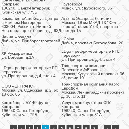
Контейнеры 20 футов -
Контранс
Грузовоз24
196240, Санкт-Петербург,
Минск, ул. Якубовского, 36
Кубинская ул., 79Б
Компания «АвтоКлаус Центр»
Альянс Экспресс Логистик
в Нижнем Новгороде
Москва, 19 км МКАД ТК "Южные
603004, Россия, г. Нижний
ворота", офис У-03, напротив
Новгород, пр-кт. Ленина, д. 93Д
выхода 15
Чайна Фрэндли
LChina
Дубна, ул. Приборостроителей
Дубна, проспект Боголюбова, 26,
3
LDgo - рефрижераторные FTL
ХК Рускерамика
перевозки
ул. Беговая, д.1А
ул. Пригородная, д.4, этаж 4
Транспортная компания
LDgo - рефрижераторные FTL
ПеревозимИзЕвропы
перевозки
Москва, Кутузовский проспект, 36
ул. Пригородная, д.4, этаж 4
с3, офис 101
Транспортная компания Карго
ООО «ЕЛТРАНС+»
ЕвроДом
Москва, ул. Одесская, д. 2, эт.
Москва, Ленинградский проспект,
13 оф. 05
д. 36, стр. 11
Контейнеры БУ 40 футов -
Услуги манипулятора СПб -
Контранс
Контранс
196240 Санкт-Петербург,
196240, Санкт-Петербург,
Кубинская ул., 79Б
Кубинская улица 81А
…
«
‹
1
2
3
4
5
6
7
8
9
›
»