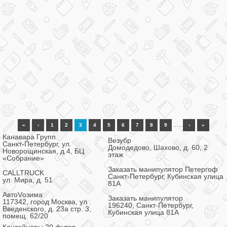
…
«
‹
1
2
3
4
5
6
7
8
9
›
»
Канавара Групп
Везубр
Санкт-Петербург, ул.
Домодедово, Шахово, д. 60, 2
Новорощинская, д.4, БЦ
этаж
«Собрание»
Заказать манипулятор Петергоф
CALLTRUCK
Санкт-Петербург, Кубинская улица
ул. Мира, д. 51
81А
АвтоVозима
Заказать манипулятор
117342, город Москва, ул
196240, Санкт-Петербург,
Введенского, д. 23а стр. 3,
Кубинская улица 81А
помещ. 62/20