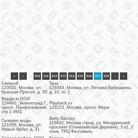
…
«
‹
310
311
312
313
314
315
316
317
318
›
»
Связной
Spar
123022, Москва, ул.
129344, Москва, ул. Лётчика Бабушкина,
Красная Пресня, д. 30
д. 15, эт. 2
Верди-м ООО
124460, Зеленоград Г.,
Playback.ru
просп. Панфиловский,
129223, Москва, просп. Мира
стр.1 к931
Betty Barclay
Галерея моды
119602, Москва город, ул. Мичуринский
121099, Москва, ул.
проспект (Олимпийская Деревня), 3 к1, 2
Новый Арбат, д. 31
этаж, ТРЦ Фестиваль