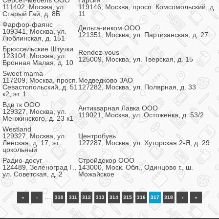
Серсет-мебель ООО
Гарсия
111402, Москва, ул.
119146, Москва, просп. Комсомольский, д.
Старый Гай, д. 8Б
11
Фарфор-фаянс
Дельта-инком ООО
109341, Москва, ул.
121351, Москва, ул. Партизанская, д. 27
Люблинская, д. 151
Брюссельские Штучки
Rendez-vous
123104, Москва, ул.
125009, Москва, ул. Тверская, д. 15
Бронная Малая, д. 10
Sweet mama
117209, Москва, просп.
Медведково ЗАО
Севастопольский, д. 51
127282, Москва, ул. Полярная, д. 33
к2, эт. 1
Вдв тк ООО
Антикварная Лавка ООО
129327, Москва, ул.
119021, Москва, ул. Остоженка, д. 53/2
Менжинского, д. 23 к1
Westland
129327, Москва, ул.
Центробувь
Ленская, д. 17, эт.
127287, Москва, ул. Хуторская 2-Я, д. 29
цокольный
Радио-досуг
Стройдекор ООО
124489, Зеленоград Г.,
143000, Моск. Обл., Одинцово г., ш.
ул. Советская, д. 2
Можайское
…
«
‹
310
311
312
313
314
315
316
317
318
›
»