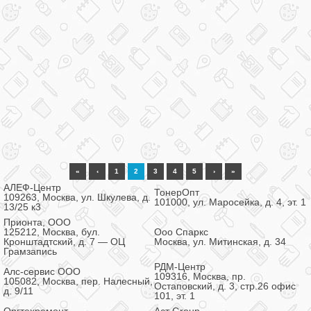
«
‹
1
2
3
4
5
›
»
АЛЕФ-Центр
ТонерОпт
109263, Москва, ул. Шкулева, д.
101000, ул. Маросейка, д. 4, эт. 1
13/25 к3
Прионта, ООО
125212, Москва, бул.
Ооо Спаркс
Кронштадтский, д. 7 — ОЦ
Москва, ул. Митинская, д. 34
Грамзапись
РДМ-Центр
Алс-сервис ООО
109316, Москва, пр.
105082, Москва, пер. Налесный,
Остаповский, д. 3, стр.26 офис
д. 9/11
101, эт. 1