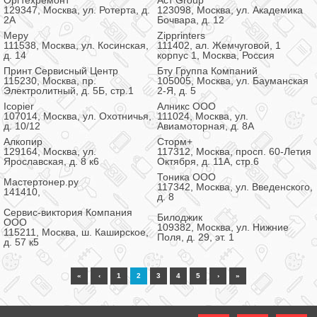
Оргтехремонт
Аст Group
129347, Москва, ул. Ротерта, д.
123098, Москва, ул. Академика
2А
Бочвара, д. 12
Меру
Zipprinters
111538, Москва, ул. Косинская,
111402, ал. Жемчуговой, 1
д. 14
корпус 1, Москва, Россия
Принт Сервисный Центр
Бту Группа Компаний
115230, Москва, пр.
105005, Москва, ул. Бауманская
Электролитный, д. 5Б, стр.1
2-Я, д. 5
Icopier
Алникс ООО
107014, Москва, ул. Охотничья,
111024, Москва, ул.
д. 10/12
Авиамоторная, д. 8А
Алкопир
Сторм+
129164, Москва, ул.
117312, Москва, просп. 60-Летия
Ярославская, д. 8 к6
Октября, д. 11А, стр.6
Тоника ООО
Мастертонер.ру
117342, Москва, ул. Введенского,
141410,
д. 8
Сервис-виктория Компания
Билоджик
ООО
109382, Москва, ул. Нижние
115211, Москва, ш. Каширское,
Поля, д. 29, эт. 1
д. 57 к5
«
‹
1
2
3
4
5
›
»