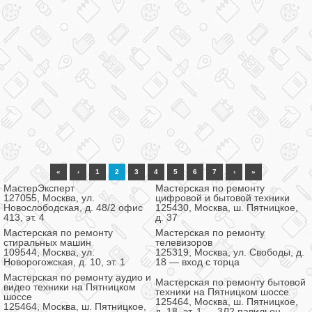
«
‹
1
2
3
4
5
6
7
›
»
МастерЭксперт
Мастерская по ремонту
127055, Москва, ул.
цифровой и бытовой техники
Новослободская, д. 48/2 офис
125430, Москва, ш. Пятницкое,
413, эт. 4
д. 37
Мастерская по ремонту
Мастерская по ремонту
стиральных машин
телевизоров
109544, Москва, ул.
125319, Москва, ул. Свободы, д.
Новорогожская, д. 10, эт. 1
18 — вход с торца
Мастерская по ремонту аудио и
Мастерская по ремонту бытовой
видео техники на Пятницком
техники на Пятницком шоссе
шоссе
125464, Москва, ш. Пятницкое,
125464, Москва, ш. Пятницкое,
д. 18, эт. 1 — 3Л2 павильон