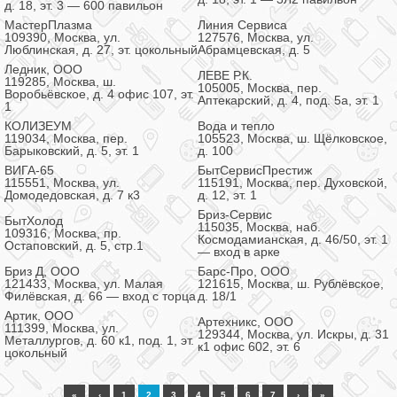
д. 18, эт. 3 — 600 павильон
МастерПлазма
Линия Сервиса
109390, Москва, ул.
127576, Москва, ул.
Люблинская, д. 27, эт. цокольный
Абрамцевская, д. 5
Ледник, ООО
ЛЕВЕ Р.К.
119285, Москва, ш.
105005, Москва, пер.
Воробьёвское, д. 4 офис 107, эт.
Аптекарский, д. 4, под. 5а, эт. 1
1
КОЛИЗЕУМ
Вода и тепло
119034, Москва, пер.
105523, Москва, ш. Щёлковское,
Барыковский, д. 5, эт. 1
д. 100
ВИГА-65
БытСервисПрестиж
115551, Москва, ул.
115191, Москва, пер. Духовской,
Домодедовская, д. 7 к3
д. 12, эт. 1
Бриз-Сервис
БытХолод
115035, Москва, наб.
109316, Москва, пр.
Космодамианская, д. 46/50, эт. 1
Остаповский, д. 5, стр.1
— вход в арке
Бриз Д, ООО
Барс-Про, ООО
121433, Москва, ул. Малая
121615, Москва, ш. Рублёвское,
Филёвская, д. 66 — вход с торца
д. 18/1
Артик, ООО
Артехникс, ООО
111399, Москва, ул.
129344, Москва, ул. Искры, д. 31
Металлургов, д. 60 к1, под. 1, эт.
к1 офис 602, эт. 6
цокольный
«
‹
1
2
3
4
5
6
7
›
»