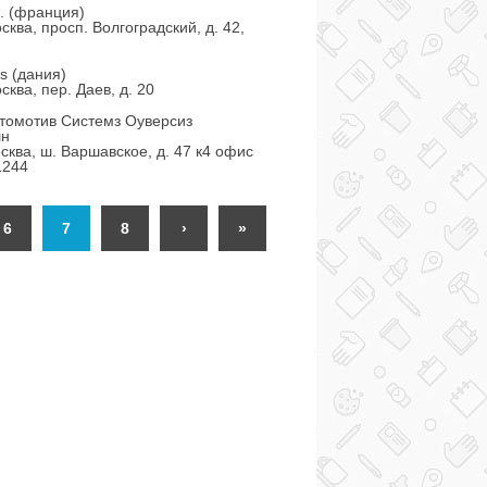
a. (франция)
сква, просп. Волгоградский, д. 42,
/s (дания)
сква, пер. Даев, д. 20
томотив Системз Оуверсиз
шн
сква, ш. Варшавское, д. 47 к4 офис
1244
6
7
8
›
»