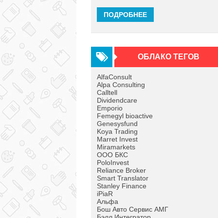
ПОДРОБНЕЕ
ОБЛАКО ТЕГОВ
AlfaConsult
Alpa Consulting
Calltell
Dividendcare
Emporio
Femegyl bioactive
Genesysfund
Koya Trading
Marret Invest
Miramarkets
OOO БКС
PoloInvest
Reliance Broker
Smart Translator
Stanley Finance
iPiaR
Альфа
Бош Авто Сервис АМГ
Бэлл Интегратор