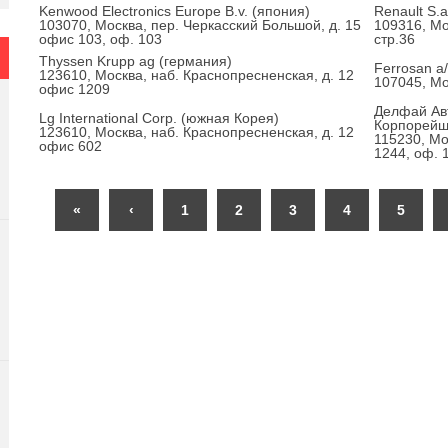
Kenwood Electronics Europe B.v. (япония)
Renault S.
103070, Москва, пер. Черкасский Большой, д. 15
109316, Мо
офис 103, оф. 103
стр.36
Thyssen Krupp ag (германия)
Ferrosan a
123610, Москва, наб. Краснопресненская, д. 12
107045, Мо
офис 1209
Делфай Ав
Lg International Corp. (южная Корея)
Корпорей
123610, Москва, наб. Краснопресненская, д. 12
115230, Мо
офис 602
1244, оф. 
«
‹
1
2
3
4
5