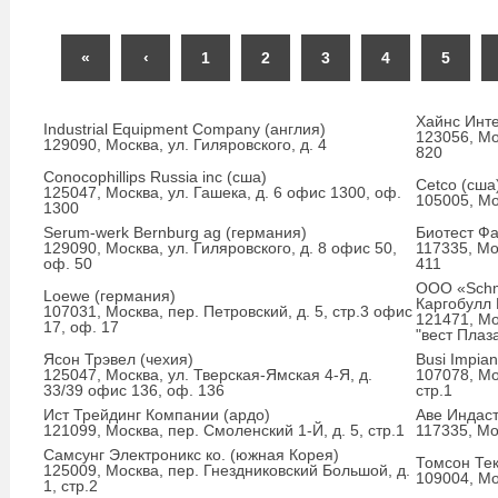
«
‹
1
2
3
4
5
Хайнс Инте
Industrial Equipment Company (англия)
123056, Мо
129090, Москва, ул. Гиляровского, д. 4
820
Conocophillips Russia inc (сша)
Cetco (сша
125047, Москва, ул. Гашека, д. 6 офис 1300, оф.
105005, Мо
1300
Serum-werk Bernburg ag (германия)
Биотест Ф
129090, Москва, ул. Гиляровского, д. 8 офис 50,
117335, Мо
оф. 50
411
OOO «Schmi
Loewe (германия)
Каргобулл
107031, Москва, пер. Петровский, д. 5, стр.3 офис
121471, Мо
17, оф. 17
"вест Плаз
Ясон Трэвел (чехия)
Busi Impian
125047, Москва, ул. Тверская-Ямская 4-Я, д.
107078, Мо
33/39 офис 136, оф. 136
стр.1
Ист Трейдинг Компании (ардо)
Аве Индаст
121099, Москва, пер. Смоленский 1-Й, д. 5, стр.1
117335, Мо
Самсунг Электроникс ко. (южная Корея)
Томсон Те
125009, Москва, пер. Гнездниковский Большой, д.
109004, Мо
1, стр.2