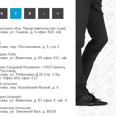
6
7
8
›
»
рнэшнл Инк. Представительство (сша)
сква, ул. Гашека, д. 6 офис 820, оф.
)
сква, пер. Посланников, д. 5, стр.1
арма Гмбх
сква, ул. Вавилова, д. 69 офис 411, оф.
tz Cargobull Russland» / ООО Шмитц
 Руссланд
сква, ул. Рябиновая Д.26 Стр. 2 Бц
а" Офис 601 офис 212
ti (италия)
сква, пер. Козловский Малый, д. 4,
риз (италия)
сква, ул. Вавилова, д. 87 офис 4, оф. 4
книколор (польша)
сква, ул. Земляной Вал, д. 66/20