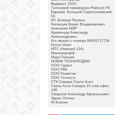
Виджиэл, ООО
Голосовой переводчик Platinum P6
Евразия, Большой Сампсониевский
50
КП Зеленая Поляна
Касимцев Борис Владимирович
Компания МИР
Кривенцов Александр
Александрович
Кто звонил с номера 84993717734
Кухни Unice
МТС (Невский 134)
Маникюрофф
Марк Пальчик
НОВАК ТЕХНОЛОДЖИ
ООО Гарант
ООО РБК
ООО Развитие
ООО Точность
СТК Самара Скала Холл
Скала Холл Самара 19 этаж офис
195
Смирнов Александр Афанасьевич
Экран Оптика
Ю-Клиник