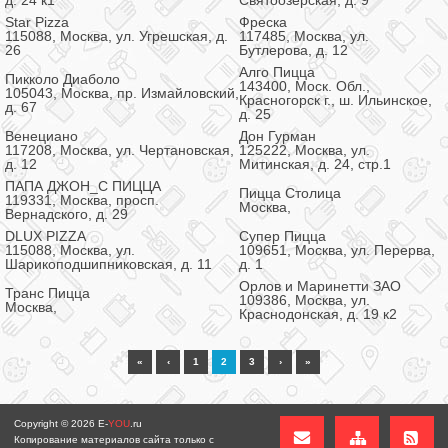
д. 24 к1
Святоозерская, д. 9
Star Pizza
Фреска
115088, Москва, ул. Угрешская, д.
117485, Москва, ул.
26
Бутлерова, д. 12
Алго Пицца
Пикколо Диаболо
143400, Моск. Обл.,
105043, Москва, пр. Измайловский,
Красногорск г., ш. Ильинское,
д. 67
д. 25
Венециано
Дон Гурман
117208, Москва, ул. Чертановская,
125222, Москва, ул.
д. 12
Митинская, д. 24, стр.1
ПАПА ДЖОН_С ПИЦЦА
Пицца Столица
119331, Москва, просп.
Москва,
Вернадского, д. 29
DLUX PIZZA
Супер Пицца
115088, Москва, ул.
109651, Москва, ул. Перерва,
Шарикоподшипниковская, д. 11
д. 1
Орлов и Маринетти ЗАО
Транс Пицца
109386, Москва, ул.
Москва,
Краснодонская, д. 19 к2
«
‹
1
2
3
›
»
Copyright © 2026
E-
YOU
.ru
Копирование материалов сайта только с