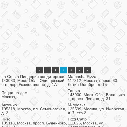
«
‹
1
2
3
›
»
La Crosta Пиццерия-кондитерская
Mamasha Pizza
143083, Моск. Обл., Одинцовский
117312, Москва, просп. 60-
р-н, дер. Рождественно, д. 1А
Летия Октября, д. 15
Ташир
Пицца на дом
143900, Моск. Обл., Балашиха
Москва,
г., просп. Ленина, д. 31
Антонио
М-провиз
105318, Москва, пл. Семеновская,
125599, Москва, ул. Ижорская,
д. 2
д. 7, стр.2
Пито
Pizzi Catto
105118, Москва, просп. Буденного,
111625, Москва, ул.