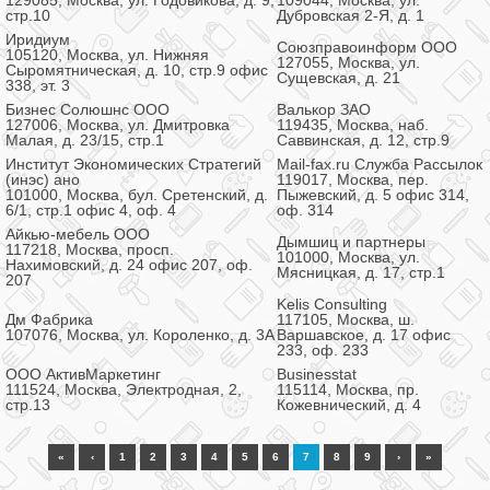
129085, Москва, ул. Годовикова, д. 9,
109044, Москва, ул.
стр.10
Дубровская 2-Я, д. 1
Иридиум
Союзправоинформ ООО
105120, Москва, ул. Нижняя
127055, Москва, ул.
Сыромятническая, д. 10, стр.9 офис
Сущевская, д. 21
338, эт. 3
Бизнес Солюшнс ООО
Валькор ЗАО
127006, Москва, ул. Дмитровка
119435, Москва, наб.
Малая, д. 23/15, стр.1
Саввинская, д. 12, стр.9
Институт Экономических Стратегий
Mail-fax.ru Служба Рассылок
(инэс) ано
119017, Москва, пер.
101000, Москва, бул. Сретенский, д.
Пыжевский, д. 5 офис 314,
6/1, стр.1 офис 4, оф. 4
оф. 314
Айкью-мебель ООО
Дымшиц и партнеры
117218, Москва, просп.
101000, Москва, ул.
Нахимовский, д. 24 офис 207, оф.
Мясницкая, д. 17, стр.1
207
Kelis Consulting
Дм Фабрика
117105, Москва, ш.
107076, Москва, ул. Короленко, д. 3А
Варшавское, д. 17 офис
233, оф. 233
ООО АктивМаркетинг
Businesstat
111524, Москва, Электродная, 2,
115114, Москва, пр.
стр.13
Кожевнический, д. 4
«
‹
1
2
3
4
5
6
7
8
9
›
»