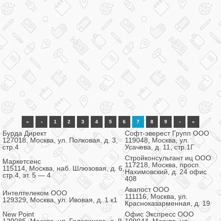
«
‹
1
2
3
4
5
6
7
8
9
›
»
Бурда Директ
Софт-эверест Групп ООО
127018, Москва, ул. Полковая, д. 3,
119048, Москва, ул.
стр.4
Усачева, д. 11, стр.1Г
Стройконсультант иц ООО
Маркетсенс
117218, Москва, просп.
115114, Москва, наб. Шлюзовая, д. 6,
Нахимовский, д. 24 офис
стр.4, эт. 5 — 4
408
Авапост ООО
Интелтелеком ООО
111116, Москва, ул.
129329, Москва, ул. Ивовая, д. 1 к1
Красноказарменная, д. 19
New Point
Офис Экспресс ООО