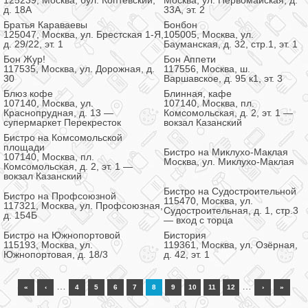
125239, Москва, бул. Коптевский,
Москва, ул. Первомайская, д.
д. 18А
33А, эт. 2
Братья Караваевы
Бонбон
125047, Москва, ул. Брестская 1-Я,
105005, Москва, ул.
д. 29/22, эт. 1
Бауманская, д. 32, стр.1, эт. 1
Бон Жур!
Бон Аппети
117535, Москва, ул. Дорожная, д.
117556, Москва, ш.
30
Варшавское, д. 95 к1, эт. 3
Блюз кофе
Блинная, кафе
107140, Москва, ул.
107140, Москва, пл.
Краснопрудная, д. 13 —
Комсомольская, д. 2, эт. 1 —
супермаркет Перекресток
вокзал Казанский
Бистро на Комсомольской
площади
Бистро на Миклухо-Маклая
107140, Москва, пл.
Москва, ул. Миклухо-Маклая
Комсомольская, д. 2, эт. 1 —
вокзал Казанский
Бистро на Судостроительной
Бистро на Профсоюзной
115470, Москва, ул.
117321, Москва, ул. Профсоюзная,
Судостроительная, д. 1, стр.3
д. 154Б
— вход с торца
Бистро на Южнопортовой
Бистория
115193, Москва, ул.
119361, Москва, ул. Озёрная,
Южнопортовая, д. 18/3
д. 42, эт. 1
…
…
«
‹
4
5
6
7
8
9
10
11
12
›
»