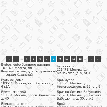
…
…
«
‹
4
5
6
7
8
9
10
11
12
›
»
Буфет, кафе быстрого питания
Буланжери
107140, Москва, пл.
121471, Москва, ш.
Комсомольская, д. 2, эт. цокольный
Можайское, д. 9, эт. 1
— вокзал Казанский
Будь как дома
Бричмулло
109544, Москва, вал Рогожский, д.
109029, Москва, ул.
6 к2А
Нижегородская, д. 32, стр.5
Британский чай
Бриз на Лётчика Бабушкина
119334, Москва, просп. Ленинский,
129281, Москва, ул. Лётчика
д. 40
Бабушкина, д. 30, стр.6
Бригантина, кафе
Брейк