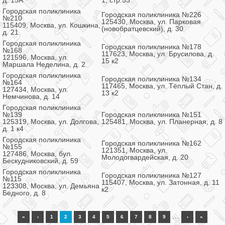
д. 15А
1, стр.53
Городская поликлиника
Городская поликлиника №226
№210
125430, Москва, ул. Парковая
115409, Москва, ул. Кошкина,
(новобратцевский), д. 30
д. 21
Городская поликлиника
Городская поликлиника №178
№168
117623, Москва, ул. Брусилова, д.
121596, Москва, ул.
15 к2
Маршала Неделина, д. 2
Городская поликлиника
Городская поликлиника №134
№164
117465, Москва, ул. Тёплый Стан, д.
127434, Москва, ул.
13 к2
Немчинова, д. 14
Городская поликлиника
№139
Городская поликлиника №151
125319, Москва, ул. Долгова,
125481, Москва, ул. Планерная, д. 8
д. 1 к4
Городская поликлиника
Городская поликлиника №162
№155
121351, Москва, ул.
127486, Москва, бул.
Молодогвардейская, д. 20
Бескудниковский, д. 59
Городская поликлиника
Городская поликлиника №127
№115
115407, Москва, ул. Затонная, д. 11
123308, Москва, ул. Демьяна
к2
Бедного, д. 8
…
«
‹
1
2
3
4
5
6
7
8
9
›
»