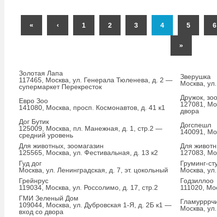
«
‹
1
2
3
4
5
6
»
Золотая Лапа
Зверушка
117465, Москва, ул. Генерала Тюленева, д. 2 —
Москва, ул.
супермаркет Перекресток
Дружок, зо
Евро Зоо
127081, Мос
141080, Москва, просп. Космонавтов, д. 41 к1
двора
Дог Бутик
Догспешл
125009, Москва, пл. Манежная, д. 1, стр.2 —
140091, Мос
средний уровень
Для животных, зоомагазин
Для живот
125565, Москва, ул. Фестивальная, д. 13 к2
127083, Мос
Гуд дог
Груминг-ст
Москва, ул. Ленинградская, д. 7, эт. цокольный
Москва, ул.
Грейнрус
Годзиллоо
119034, Москва, ул. Россолимо, д. 17, стр.2
111020, Мос
ГМИ Зеленый Дом
Гламурррч
109044, Москва, ул. Дубровская 1-Я, д. 2Б к1 —
Москва, ул.
вход со двора