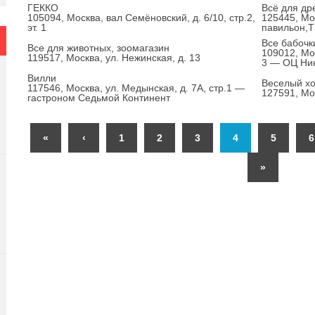
ГЕККО
Всё для др
105094, Москва, вал Семёновский, д. 6/10, стр.2,
125445, Мос
эт. 1
павильон,
Все бабочк
Все для животных, зоомагазин
109012, Мос
119517, Москва, ул. Нежинская, д. 13
3 — ОЦ Ни
Вилли
Веселый х
117546, Москва, ул. Медынская, д. 7А, стр.1 —
127591, Мос
гастроном Седьмой Континент
«
‹
1
2
3
4
5
6
»