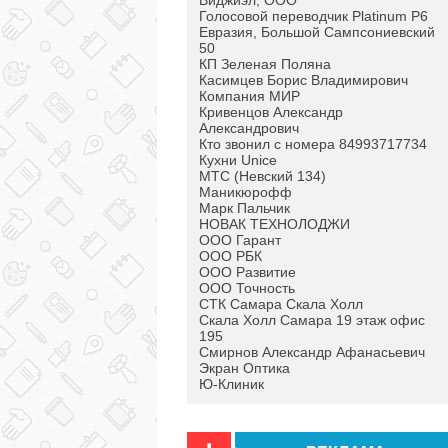
Виджиэл, ООО
Голосовой переводчик Platinum P6
Евразия, Большой Сампсониевский
50
КП Зеленая Поляна
Касимцев Борис Владимирович
Компания МИР
Кривенцов Александр
Александрович
Кто звонил с номера 84993717734
Кухни Unice
МТС (Невский 134)
Маникюрофф
Марк Пальчик
НОВАК ТЕХНОЛОДЖИ
ООО Гарант
ООО РБК
ООО Развитие
ООО Точность
СТК Самара Скала Холл
Скала Холл Самара 19 этаж офис
195
Смирнов Александр Афанасьевич
Экран Оптика
Ю-Клиник