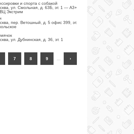
ессировки и спорта с собакой
ква, ул. Смольная, д. 63Б, эт. 1 — А3+
ТВЦ Экстрим
и
ква, пер. Ветошный, д. 5 офис 399, эт.
кольское
омячок
ква, ул. Дубнинская, д. 36, эт. 1
7
8
9
…
›