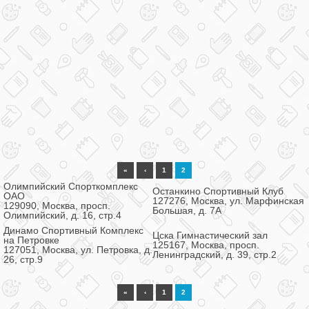
«
‹
1
2
Олимпийский Спорткомплекс
Останкино Спортивный Клуб
ОАО
127276, Москва, ул. Марфинская
129090, Москва, просп.
Большая, д. 7А
Олимпийский, д. 16, стр.4
Динамо Спортивный Комплекс
Цска Гимнастический зал
на Петровке
125167, Москва, просп.
127051, Москва, ул. Петровка, д.
Ленинградский, д. 39, стр.2
26, стр.9
«
‹
1
2