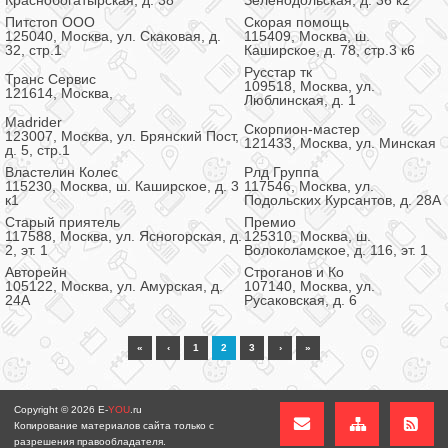
Краснобогатырская, д. 38
Зеленодольская, д. 36 к2
Питстоп ООО
Скорая помощь
125040, Москва, ул. Скаковая, д.
115409, Москва, ш.
32, стр.1
Каширское, д. 78, стр.3 к6
Русстар тк
Транс Сервис
109518, Москва, ул.
121614, Москва,
Люблинская, д. 1
Madrider
Скорпион-мастер
123007, Москва, ул. Брянский Пост,
121433, Москва, ул. Минская
д. 5, стр.1
Властелин Колес
Рлд Группа
115230, Москва, ш. Каширское, д. 3
117546, Москва, ул.
к1
Подольских Курсантов, д. 28А
Старый приятель
Премио
117588, Москва, ул. Ясногорская, д.
125310, Москва, ш.
2, эт. 1
Волоколамское, д. 116, эт. 1
Авторейн
Строганов и Ко
105122, Москва, ул. Амурская, д.
107140, Москва, ул.
24А
Русаковская, д. 6
«
‹
1
2
3
›
»
Copyright © 2026
E-
YOU
.ru
Копирование материалов сайта только с
разрешения правообладателя.