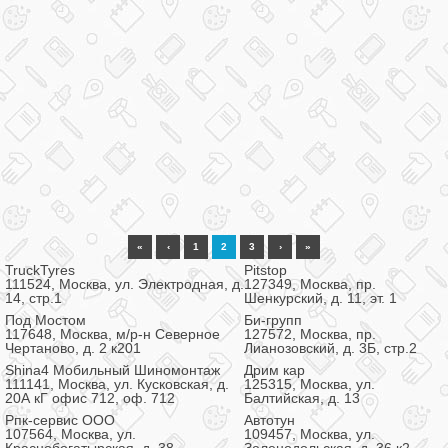
«
‹
1
2
3
›
»
TruckTyres
Pitstop
111524, Москва, ул. Электродная, д.
127349, Москва, пр.
14, стр.1
Шенкурский, д. 11, эт. 1
Под Мостом
Би-групп
117648, Москва, м/р-н Северное
127572, Москва, пр.
Чертаново, д. 2 к201
Лианозовский, д. 3Б, стр.2
Shina4 Мобильный Шиномонтаж
Дрим кар
111141, Москва, ул. Кусковская, д.
125315, Москва, ул.
20А кГ офис 712, оф. 712
Балтийская, д. 13
Рпк-сервис ООО
Автотун
107564, Москва, ул.
109457, Москва, ул.