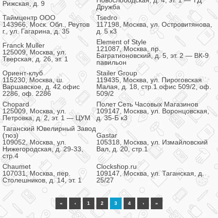
Новослободская, д. 4, эт. 1 — ТД
Рижская, д. 9
Дружба
Таймцентр ООО
Tsedro
143966, Моск. Обл., Реутов
117198, Москва, ул. Островитянова,
г., ул. Гагарина, д. 35
д. 5 к3
Element of Style
Franck Muller
121087, Москва, пр.
125009, Москва, ул.
Багратионовский, д. 5, эт. 2 — ВК-9
Тверская, д. 26, эт. 1
павильон
Ориент-клуб
Stailer Group
115230, Москва, ш.
119435, Москва, ул. Пироговская
Варшавское, д. 42 офис
Малая, д. 18, стр.1 офис 509/2, оф.
2286, оф. 2286
509/2
Chopard
Полет Сеть Часовых Магазинов
125009, Москва, ул.
109147, Москва, ул. Воронцовская,
Петровка, д. 2, эт. 1 — ЦУМ
д. 35-Б к3
Таганский Ювелирный Завод
(тюз)
Gastar
109052, Москва, ул.
105318, Москва, ул. Измайловский
Нижегородская, д. 29-33,
Вал, д. 20, стр.1
стр.4
Chaumet
Clockshop.ru
107031, Москва, пер.
109147, Москва, ул. Таганская, д.
Столешников, д. 14, эт. 1
25/27
«
‹
1
2
3
4
›
»