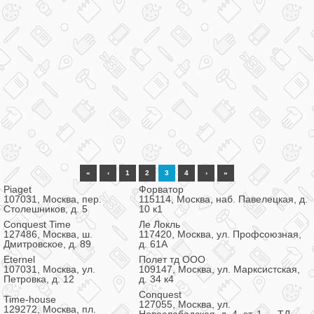
«
‹
1
2
3
4
›
»
Piaget
Форватор
107031, Москва, пер.
115114, Москва, наб. Павелецкая, д.
Столешников, д. 5
10 к1
Conquest Time
Ле Локль
127486, Москва, ш.
117420, Москва, ул. Профсоюзная,
Дмитровское, д. 89
д. 61А
Eternel
Полет тд ООО
107031, Москва, ул.
109147, Москва, ул. Марксистская,
Петровка, д. 12
д. 34 к4
Conquest
Time-house
127055, Москва, ул.
129272, Москва, пл.