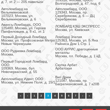
109316, Москва, просп.
д. 7, эт. 2 — 205 павильон
Волгоградский, д. 47, под. 6
Автоломбард на
Автоломбард, ООО
Вельяминовской
129343, Москва, пр.
107023, Москва, ул.
Серебрякова, д. 6 — ДЦ
Вельяминовская, д. 6
Серебрякова
Авансъ-Ломбардъ, ООО
ЛОМБАРД КЭШ ЭКСПРЕСС
125480, Москва, ул. Героев
Москва, ул. Киевская
Панфиловцев, д. 8 к1, эт. 1
Первый Доходный Ломбард
Ломбард Златия
Москва, ул. Профсоюзная Метро
125363, Москва, ул. Б Яна
Новые Черемушки
Райниса Дом 1 Стр. 1
ООО АУРИС драгоценные
ООО Рудневка Ломбард
металлы
Москва,
Москва, пл. Победы, д. 1 кД
Первый Городской Ломбард,
ООО
Скупка Арбат
109369, Москва, бул.
Арбатская
Новочеркасский, д. 55
Вип Дрим
Автоломбард Идент, ООО
121087, Москва, пр.
Москва, ул. Нижние Поля, д. 15/1
Багратионовский, д. 7 к20В
«
‹
1
2
3
4
5
6
7
›
»