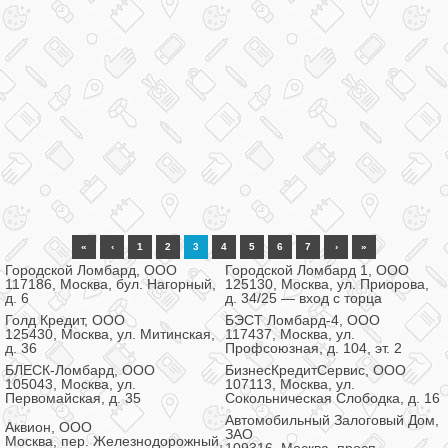
«
‹
1
2
3
4
5
6
7
›
»
Городской Ломбард, ООО
Городской Ломбард 1, ООО
117186, Москва, бул. Нагорный,
125130, Москва, ул. Приорова,
д. 6
д. 34/25 — вход с торца
Голд Кредит, ООО
БЭСТ Ломбард-4, ООО
125430, Москва, ул. Митинская,
117437, Москва, ул.
д. 36
Профсоюзная, д. 104, эт. 2
БЛЕСК-Ломбард, ООО
БизнесКредитСервис, ООО
105043, Москва, ул.
107113, Москва, ул.
Первомайская, д. 35
Сокольническая Слободка, д. 16
Автомобильный Залоговый Дом,
Аквион, ООО
ЗАО
Москва, пер. Железнодорожный,