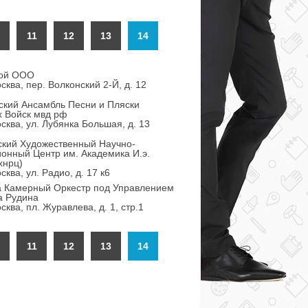
11
12
13
14
рой ООО
сква, пер. Волконский 2-Й, д. 12
ский Ансамбль Песни и Пляски
х Войск мвд рф
сква, ул. Лубянка Большая, д. 13
ский Художественный Научно-
онный Центр им. Академика И.э.
хнрц)
ква, ул. Радио, д. 17 к6
va Камерный Оркестр под Управлением
а Рудина
сква, пл. Журавлева, д. 1, стр.1
11
12
13
14