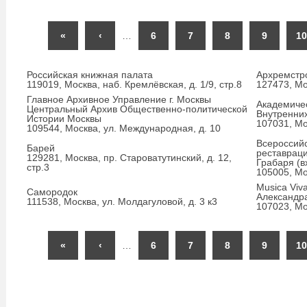
«
‹
…
6
7
8
9
10
Российская книжная палата
Архремст
119019, Москва, наб. Кремлёвская, д. 1/9, стр.8
127473, Мо
Главное Архивное Управление г. Москвы
Академиче
Центральный Архив Общественно-политической
Внутренни
Истории Москвы
107031, Мо
109544, Москва, ул. Международная, д. 10
Всероссий
Барей
реставраци
129281, Москва, пр. Староватутинский, д. 12,
Грабаря (в
стр.3
105005, Мос
Musica Vi
Самородок
Александр
111538, Москва, ул. Молдагуловой, д. 3 к3
107023, Мо
«
‹
…
6
7
8
9
10