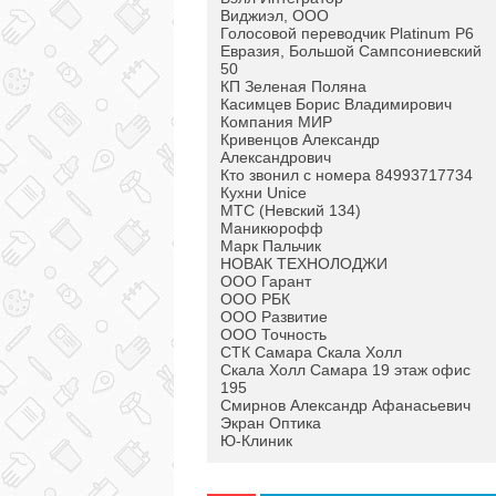
Виджиэл, ООО
Голосовой переводчик Platinum P6
Евразия, Большой Сампсониевский
50
КП Зеленая Поляна
Касимцев Борис Владимирович
Компания МИР
Кривенцов Александр
Александрович
Кто звонил с номера 84993717734
Кухни Unice
МТС (Невский 134)
Маникюрофф
Марк Пальчик
НОВАК ТЕХНОЛОДЖИ
ООО Гарант
ООО РБК
ООО Развитие
ООО Точность
СТК Самара Скала Холл
Скала Холл Самара 19 этаж офис
195
Смирнов Александр Афанасьевич
Экран Оптика
Ю-Клиник