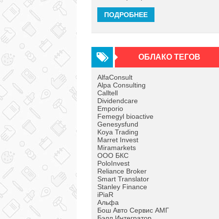
ПОДРОБНЕЕ
ОБЛАКО ТЕГОВ
AlfaConsult
Alpa Consulting
Calltell
Dividendcare
Emporio
Femegyl bioactive
Genesysfund
Koya Trading
Marret Invest
Miramarkets
OOO БКС
PoloInvest
Reliance Broker
Smart Translator
Stanley Finance
iPiaR
Альфа
Бош Авто Сервис АМГ
Бэлл Интегратор