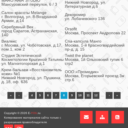
MARO HAIR STUDIO
Нижний Новгород, ул.
Мансуровский переулок, 6 / 3
Литературная д.6
Салон красоты Melange
Декоромир
г. Волгоград, ул. 8-Воздушной
ул. Лобачевского 136
Армии, д.14
Серебряный Век
Orsofit
город Саратов, Астраханская,
Москва, Проспект Андропова 22
140
Виалекс
Спа-капсула Манго
г. Москва, ул. Чоботовская, д.17,
Москва, 1-й Красногвардейский
пом.1, ком 2
пр-д, д. 15
Студия Эстетической
Twist the planet
Косметологии Крыгиной Татьяны
Москва, 1й Ольховский тупик 6
ул. Магнитогорская д.1
стр2
Крем-бальзам «Восстановитель
ООО «Промедик»
кожи» №1
Москва, Егорьевский проезд 3ж
Нижний Новгород, ул. Пушкина,
стр.6
д. 18, оф. 636
…
…
«
‹
4
5
6
7
8
9
10
11
12
›
»
Copyright © 2026
E-
YOU
.ru
Копирование материалов сайта только с
разрешения правообладателя.