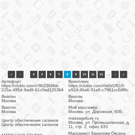
…
…
«
‹
4
5
6
7
8
9
10
11
12
›
»
Артефорт
Визоплекс
https://clckto.com/r/9b2368bb-
https://clckto.com/r/e0d1f519-
225a-495d-9ad8-61c0ad1253b4
e92d-46a6-91e8-c7961cc6df8c
Виатон
Виатон
Москва
Москва
Виатон
Мой массажер
Москва
Москва, ул. Дорожная, 60Б
massageluxe.ru
Центр обеспечения салонов
Москва, ул. Промышленная, д.
Центр обеспечения салонов
11, стр. 2, офис 633
Массажист Бакалова Оксана