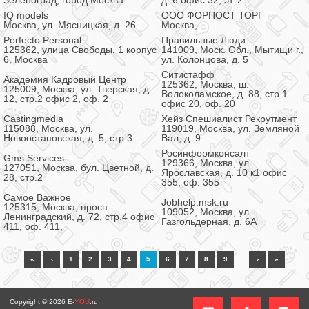
Зеленоград, город Москва
д. 6 офис 32, эт. 2
IQ models
ООО ФОРПОСТ ТОРГ
Москва, ул. Мясницкая, д. 26
Москва,
Perfecto Personal
Правильные Люди
125362, улица Свободы, 1 корпус
141009, Моск. Обл., Мытищи г.,
6, Москва
ул. Колонцова, д. 5
Ситистафф
Академия Кадровый Центр
125362, Москва, ш.
125009, Москва, ул. Тверская, д.
Волоколамское, д. 88, стр.1
12, стр.2 офис 2, оф. 2
офис 20, оф. 20
Castingmedia
Хейз Спешиалист Рекрутмент
115088, Москва, ул.
119019, Москва, ул. Земляной
Новоостаповская, д. 5, стр.3
Вал, д. 9
Росинформконсалт
Gms Services
129366, Москва, ул.
127051, Москва, бул. Цветной, д.
Ярославская, д. 10 к1 офис
28, стр.2
355, оф. 355
Самое Важное
Jobhelp.msk.ru
125315, Москва, просп.
109052, Москва, ул.
Ленинградский, д. 72, стр.4 офис
Газгольдерная, д. 6А
411, оф. 411,
…
«
‹
1
2
3
4
5
6
7
8
9
›
»
Copyright © 2026
E-
YOU
.ru