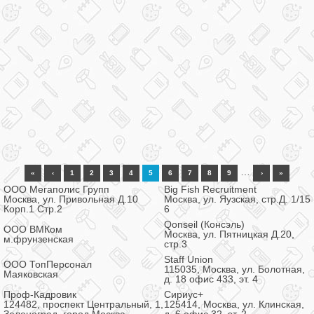
…
«
‹
1
2
3
4
5
6
7
8
9
›
»
ООО Мегаполис Групп
Big Fish Recruitment
Москва, ул. Привольная Д.10
Москва, ул. Яузская, стр.Д. 1/15
Корп.1 Стр.2
6
Qonseil (Консэль)
ООО ВМКом
Москва, ул. Пятницкая Д.20,
м.фрунзенская
стр.3
Staff Union
ООО ТопПерсонал
115035, Москва, ул. Болотная,
Маяковская
д. 18 офис 433, эт. 4
Проф-Кадровик
Сириус+
124482, проспект Центральный, 1,
125414, Москва, ул. Клинская,