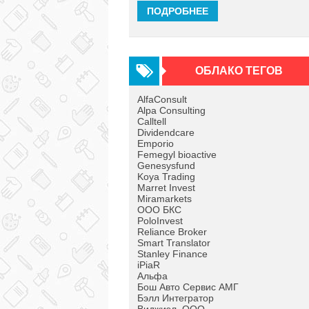
ПОДРОБНЕЕ
ОБЛАКО ТЕГОВ
AlfaConsult
Alpa Consulting
Calltell
Dividendcare
Emporio
Femegyl bioactive
Genesysfund
Koya Trading
Marret Invest
Miramarkets
OOO БКС
PoloInvest
Reliance Broker
Smart Translator
Stanley Finance
iPiaR
Альфа
Бош Авто Сервис АМГ
Бэлл Интегратор