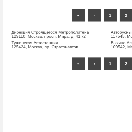
«
‹
1
2
Дирекция Строящегося Метрополитена
Автобусны
129110, Москва, просп. Мира, д. 41 к2
117545, Мо
Тушинская Автостанция
Выхино Ав
125424, Москва, пр. Стратонавтов
109542, Мо
«
‹
1
2