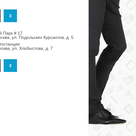
3
й Парк # 17
сква, ул. Подольских Курсантов, д. 5
тостанция
сква, ул. Хлобыстова, д. 7
3