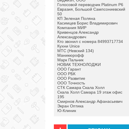
Виджиэл, ООО
Голосовой переводчик Platinum P6
Евразия, Большой Сампсониевский
50
КП Зеленая Поляна
Касимцев Борис Владимирович
Компания МИР
Кривенцов Александр
Александрович
Кто звонил с номера 84993717734
Кухни Unice
МТС (Невский 134)
Маникюрофф
Марк Пальчик
НОВАК ТЕХНОЛОДЖИ
ООО Гарант
ООО РБК
ООО Развитие
ООО Точность
СТК Самара Скала Холл
Скала Холл Самара 19 этаж офис
195
Смирнов Александр Афанасьевич
Экран Оптика
Ю-Клиник