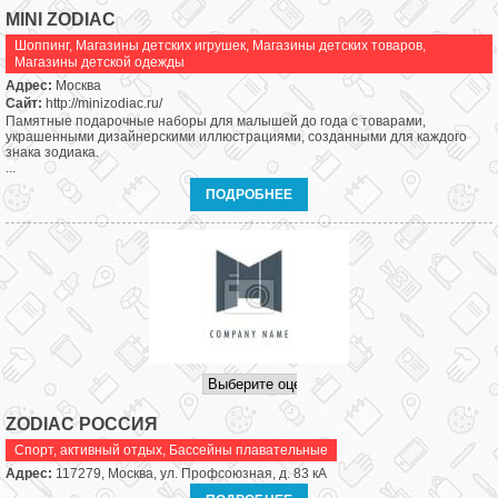
MINI ZODIAC
Шоппинг
,
Магазины детских игрушек
,
Магазины детских товаров
,
Магазины детской одежды
Адрес:
Москва
Сайт:
http://minizodiac.ru/
Памятные подарочные наборы для малышей до года с товарами,
украшенными дизайнерскими иллюстрациями, созданными для каждого
знака зодиака.
...
ПОДРОБНЕЕ
ZODIAC РОССИЯ
Спорт, активный отдых
,
Бассейны плавательные
Адрес:
117279, Москва, ул. Профсоюзная, д. 83 кА