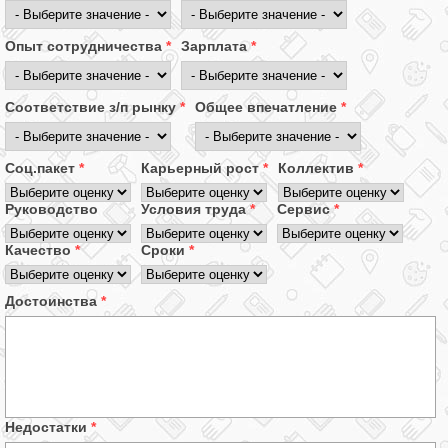
Опыт сотрудничества
*
Зарплата
*
Соответствие з/п рынку
*
Общее впечатление
*
Соц.пакет
*
Карьерный рост
*
Коллектив
*
Руководство
Условия труда
*
Сервис
*
Качество
*
Сроки
*
Достоинства
*
Недостатки
*